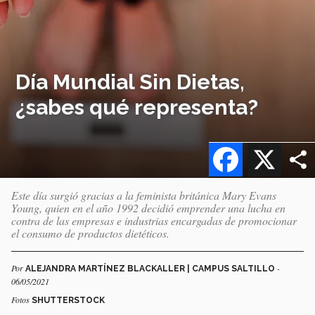
Día Mundial Sin Dietas,
¿sabes qué representa?
Facebook
X
Este día surgió gracias a la feminista británica Mary Evans
Young, quien en el año 1992 decidió emprender una lucha en
contra de las empresas e industrias encargadas de promocionar
el consumo de productos dietéticos.
Por
-
ALEJANDRA MARTÍNEZ BLACKALLER | CAMPUS SALTILLO
06/05/2021
Fotos
SHUTTERSTOCK