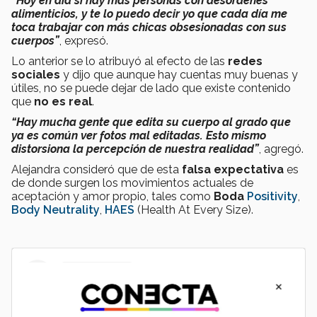
“Hoy en día sí hay más personas con desórdenes
alimenticios, y te lo puedo decir yo que cada día me
toca trabajar con más chicas obsesionadas con sus
cuerpos
”
, expresó.
Lo anterior se lo atribuyó al efecto de las
redes
sociales
y dijo que aunque hay cuentas muy buenas y
útiles, no se puede dejar de lado que existe contenido
que
no es real
.
“Hay mucha gente que edita su cuerpo al grado que
ya es común ver fotos mal editadas. Esto mismo
distorsiona la percepción de nuestra realidad
”
, agregó.
Alejandra consideró que de esta
falsa expectativa
es
de donde surgen los movimientos actuales de
aceptación y amor propio, tales como
Boda
Positivity
,
Body Neutrality
,
HAES
(Health At Every Size).
×