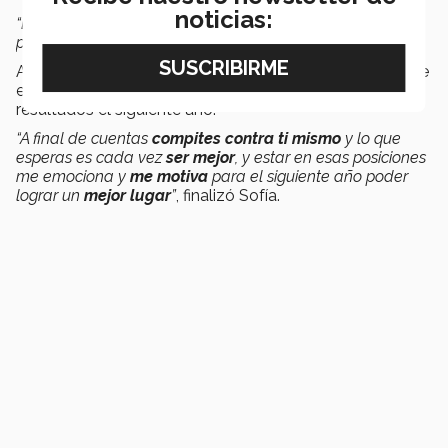
noticias:
“La
constancia
y la
perseverancia
son la
clave
para
poder lograr estar entre los
5 mejores
”
, afirmó Carlos.
Además, aseguraron que pretenden continuar dentro de
esta disciplina y que esperan obtener mejores
resultados el siguiente año.
“A final de cuentas
compites contra ti mismo
y lo que
esperas es cada vez
ser mejor
, y estar en esas posiciones
me emociona y
me motiva
para el siguiente año poder
lograr un
mejor lugar
”
, finalizó Sofía.