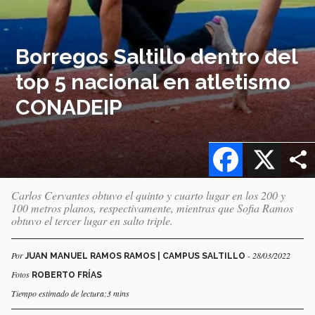
Borregos Saltillo dentro del
top 5 nacional en atletismo
CONADEIP
Facebook
X
Carlos Cervantes obtuvo el quinto y cuarto lugar en los 200 y
100 metros planos, respectivamente, mientras que Sofia Ramos
obtuvo el tercer lugar en salto triple.
Por
- 28/03/2022
JUAN MANUEL RAMOS RAMOS | CAMPUS SALTILLO
Fotos
ROBERTO FRÍAS
Tiempo estimado de lectura:3 mins