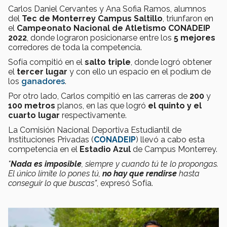
Carlos Daniel Cervantes y Ana Sofia Ramos, alumnos
del
Tec de Monterrey
Campus Saltillo
, triunfaron en
el
Campeonato Nacional
de Atletismo CONADEIP
2022
, donde lograron posicionarse entre los
5 mejores
corredores de toda la competencia.
Sofía compitió en el
salto triple
, donde logró obtener
el
tercer lugar
y con ello un espacio en el podium de
los
ganadores
.
Por otro lado, Carlos compitió en las carreras de
200
y
100 metros
planos, en las que logró
el
quinto y el
cuarto lugar
respectivamente.
La Comisión Nacional Deportiva Estudiantil de
Instituciones Privadas (
CONADEIP
) llevó a cabo esta
competencia en el
Estadio Azul
de Campus Monterrey.
"
Nada es imposible
, siempre y cuando tú te lo propongas.
El único límite lo pones tú,
no hay que rendirse
hasta
conseguir lo que buscas”
, expresó Sofía.