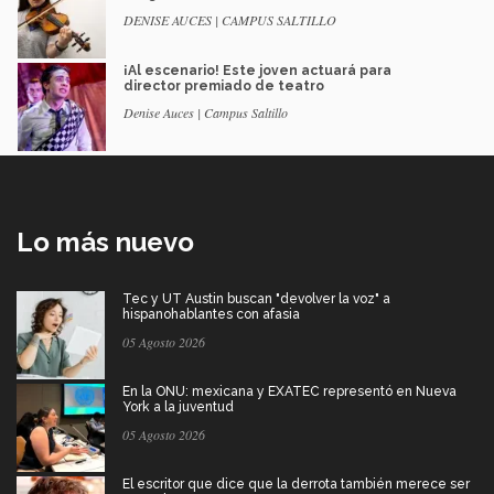
DENISE AUCES | CAMPUS SALTILLO
¡Al escenario! Este joven actuará para
director premiado de teatro
Denise Auces | Campus Saltillo
Lo más nuevo
Tec y UT Austin buscan "devolver la voz" a
hispanohablantes con afasia
05 Agosto 2026
En la ONU: mexicana y EXATEC representó en Nueva
York a la juventud
05 Agosto 2026
El escritor que dice que la derrota también merece ser