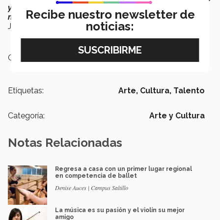
y que les llevan más allá. La puerta está abierta, que
Recibe nuestro newsletter de
no tengan miedo, que se asomen y pregunten”,
finalizó
noticias:
Jan Kuijt.
Campus:
Saltillo
Etiquetas:
Arte,
Cultura,
Talento
Categoría:
Arte y Cultura
Notas Relacionadas
Regresa a casa con un primer lugar regional
en competencia de ballet
Denise Auces | Campus Saltillo
La música es su pasión y el violín su mejor
amigo