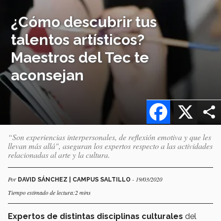
¿Cómo descubrir tus
talentos artísticos?
Maestros del Tec te
aconsejan
Facebook
X
“Son experiencias interpersonales, de reflexión emotiva y que les
llevan más allá", aseguran los expertos respecto a las actividades
relacionadas al arte y la cultura.
Por
- 19/03/2020
DAVID SÁNCHEZ | CAMPUS SALTILLO
Tiempo estimado de lectura:2 mins
Expertos de distintas disciplinas culturales
del