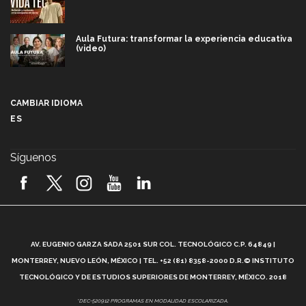
Aula Futura: transformar la experiencia educativa
(video)
Más que un festival cultural: así es la magia de
VIBRART 2026 (video)
CAMBIAR IDIOMA
ES
Javier Guzmán: investigación con impacto social
(video)
Síguenos
¡México, en el top del mundial de robótica FIRST
2026! (video)
Vida Tec: Pasión, disciplina y básquetbol, con Gael
Adame (video)
A
AV. EUGENIO GARZA SADA 2501 SUR COL. TECNOLÓGICO C.P. 64849 |
L
¿Cómo es el Modelo Educativo Tec? (video)
MONTERREY, NUEVO LEÓN, MÉXICO | TEL. +52 (81) 8358-2000 D.R.© INSTITUTO
TECNOLÓGICO Y DE ESTUDIOS SUPERIORES DE MONTERREY, MÉXICO. 2018
Vida Tec: Feminismo e Inteligencia Artificial, Paola
*DEC-520912 PROGRAMAS EN MODALIDAD ESCOLARIZADA.