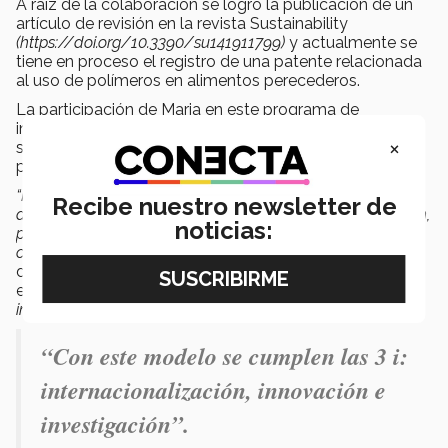
A raíz de la colaboración se logró la publicación de un
artículo de revisión en la revista Sustainability
(
https://doi.org/10.3390/su141911799)
y actualmente se
tiene en proceso el registro de una patente relacionada
al uso de polímeros en alimentos perecederos.
La participación de Maria en este programa de
intercambio académico orientado a la investigación ha
×
sido pionero por ser la estudiante la que propuso su
propio proyecto.
“María confirma algo que ya sabemos y es que si
Recibe nuestro newsletter de
apoyamos a alumnos con grandes ideas y determinación,
noticias:
podemos impactar a retos globales a través de la
colaboración internacional”,
dijo al respecto Ana Soriano,
directora de la oficina de enlace del Tec de Monterrey
en Dinamarca.
“Con este modelo se cumplen las 3 i:
internacionalización, innovación e investigación”.
“Con este modelo se cumplen las 3 i:
internacionalización, innovación e
investigación”.