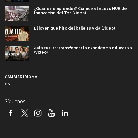
¿Quieres emprender? Conoce el nuevo HUB de
Innovación del Tec (video)
El joven que hizo del baile su vida (video)
Aula Futura: transformar la experiencia educativa
(video)
Más que un festival cultural: así es la magia de
VIBRART 2026 (video)
CAMBIAR IDIOMA
ES
Javier Guzmán: investigación con impacto social
(video)
Síguenos
¡México, en el top del mundial de robótica FIRST
2026! (video)
Vida Tec: Pasión, disciplina y básquetbol, con Gael
Adame (video)
A