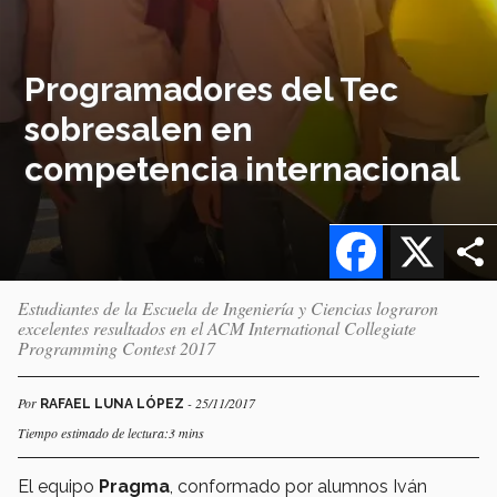
Programadores del Tec
sobresalen en
competencia internacional
Facebook
X
Estudiantes de la Escuela de Ingeniería y Ciencias lograron
excelentes resultados en el ACM International Collegiate
Programming Contest 2017
Por
- 25/11/2017
RAFAEL LUNA LÓPEZ
Tiempo estimado de lectura:3 mins
El equipo
Pragma
, conformado por alumnos Iván