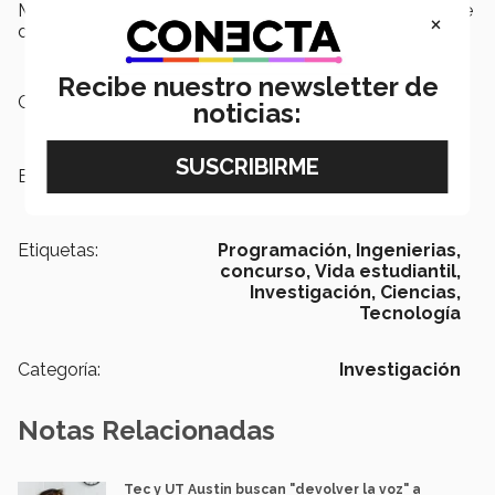
México quedó en el lugar 28 y c+vga equipo también de
×
de Campus Querétaro obtuvo el puesto 44.
Recibe nuestro newsletter de
Campus:
Querétaro
noticias:
Escuelas:
Ingeniería y Ciencias
Etiquetas:
Programación,
Ingenierias,
concurso,
Vida estudiantil,
Investigación,
Ciencias,
Tecnología
Categoría:
Investigación
Notas Relacionadas
Tec y UT Austin buscan "devolver la voz" a