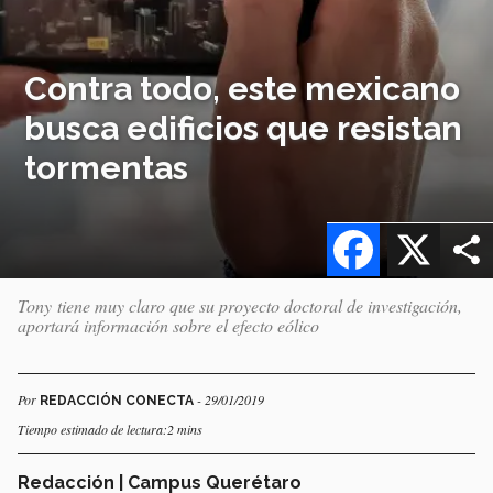
Contra todo, este mexicano
busca edificios que resistan
tormentas
Facebook
X
Tony tiene muy claro que su proyecto doctoral de investigación,
aportará información sobre el efecto eólico
Por
- 29/01/2019
REDACCIÓN CONECTA
Tiempo estimado de lectura:2 mins
Redacción | Campus Querétaro