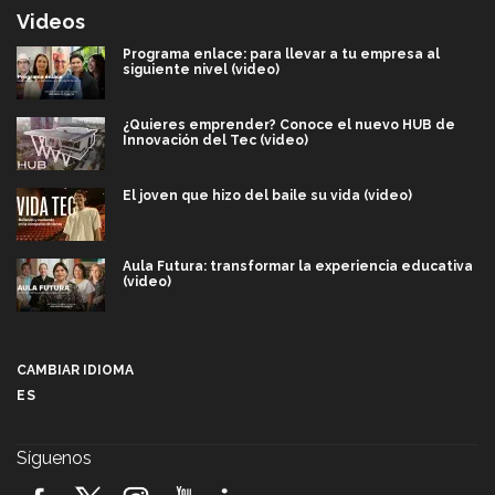
Videos
Programa enlace: para llevar a tu empresa al
siguiente nivel (video)
¿Quieres emprender? Conoce el nuevo HUB de
Innovación del Tec (video)
El joven que hizo del baile su vida (video)
Aula Futura: transformar la experiencia educativa
(video)
Más que un festival cultural: así es la magia de
VIBRART 2026 (video)
CAMBIAR IDIOMA
ES
Javier Guzmán: investigación con impacto social
(video)
Síguenos
¡México, en el top del mundial de robótica FIRST
2026! (video)