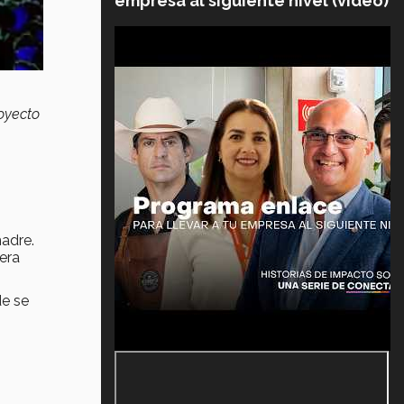
empresa al siguiente nivel (video)
oyecto
madre.
 era
e se