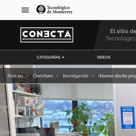
Pasar
navegación
menu
al
principal
contenido
principal
El sitio d
Tecnológic
Menu
CATEGORÍAS
VIDEOS
Comunidad
Noticias
Querétaro
Investigación
Alumna diseña pro