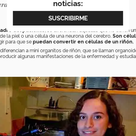
noticias:
 era algo muy importante”
madre del paciente
, se diferencian aquellas que no tienen u
 de la piel o una célula de una neurona del cerebro.
Son célu
gir para que se
puedan convertir en células de un riñón.
diferencian a mini organitos de riñón, que se llaman organoid
producir algunas manifestaciones de la enfermedad y estudia