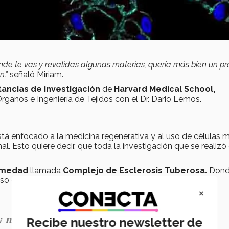
de te vas y revalidas algunas materias, quería más bien un pr
n.”
señaló Miriam.
tancias de investigación
de
Harvard Medical School
,
ganos e Ingeniería de Tejidos con el Dr. Dario Lemos.
tá enfocado a la medicina regenerativa y al uso de células 
al. Esto quiere decir, que toda la investigación que se realizó
ermedad
llamada
Complejo de Esclerosis Tuberosa
.
Dond
so de células madre.
×
y novedoso. Esta enfermedad nunca se ha
Recibe nuestro newsletter de