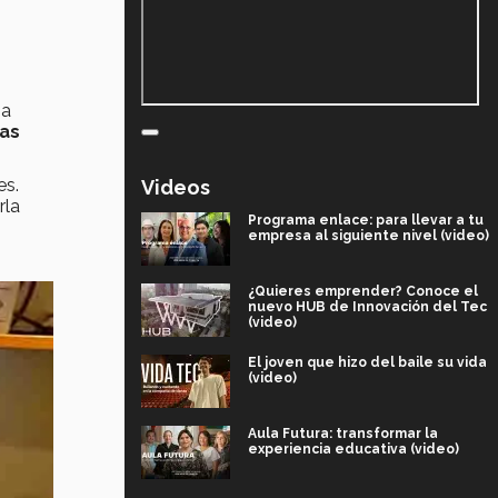
na
las
es.
Videos
rla
Programa enlace: para llevar a tu
empresa al siguiente nivel (video)
¿Quieres emprender? Conoce el
nuevo HUB de Innovación del Tec
(video)
El joven que hizo del baile su vida
(video)
Aula Futura: transformar la
experiencia educativa (video)