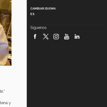
Más que un festival cultural: así es
la magia de VIBRART 2026 (video)
CAMBIAR IDIOMA
ES
Javier Guzmán: investigación con
impacto social (video)
Síguenos
¡México, en el top del mundial de
robótica FIRST 2026! (video)
Vida Tec: Pasión, disciplina y
básquetbol, con Gael Adame
(video)
¿Cómo es el Modelo Educativo
Tec? (video)
Vida Tec: Feminismo e Inteligencia
Artificial, Paola Ricaurte (video)
e.”
ntena y