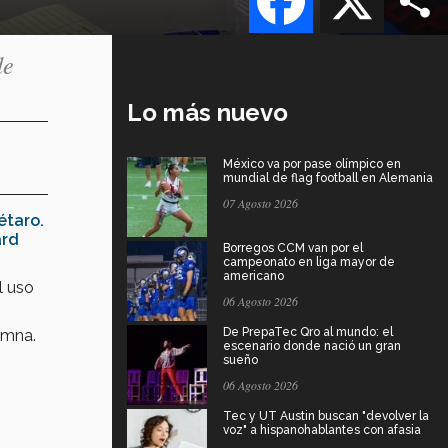
de
Lo más nuevo
México va por pase olímpico en
mundial de flag football en Alemania
07 Agosto 2026
étaro
.
ard
Borregos CCM van por el
campeonato en liga mayor de
americano
l uso
06 Agosto 2026
De PrepaTec Qro al mundo: el
umna.
escenario donde nació un gran
sueño
06 Agosto 2026
Tec y UT Austin buscan "devolver la
voz" a hispanohablantes con afasia