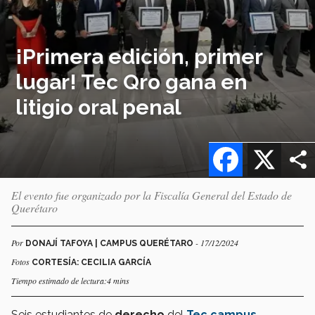
¡Primera edición, primer
lugar! Tec Qro gana en
litigio oral penal
Facebook
X
El evento fue organizado por la Fiscalía General del Estado de
Querétaro
Por
- 17/12/2024
DONAJÍ TAFOYA | CAMPUS QUERÉTARO
Fotos
CORTESÍA: CECILIA GARCÍA
Tiempo estimado de lectura:4 mins
Seis estudiantes de
derecho
del
Tec campus