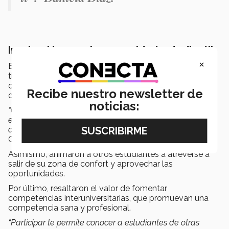
Inspiración para la comunidad estudiantil
×
El equipo destacó la importancia de participar en este
tipo de actividades, no solo por el impacto en el
currículum, sino también por las habilidades que se
Recibe nuestro newsletter de
desarrollan para la vida profesional.
noticias:
“Competencias como esta te preparan para lo que
enfrentarás en la vida real. En este momento fue un
concurso, pero en el futuro serán casos reales”
, reflexionó
Camila Ocampo.
Asimismo, animaron a otros estudiantes a atreverse a
salir de su zona de confort y aprovechar las
oportunidades.
Por último, resaltaron el valor de fomentar
competencias interuniversitarias, que promuevan una
competencia sana y profesional.
“Participar te permite conocer a estudiantes de otras