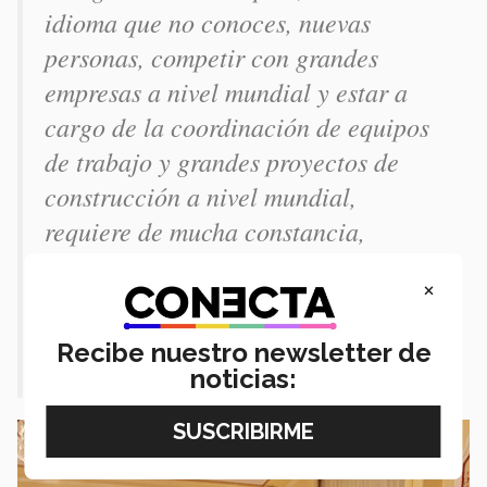
idioma que no conoces, nuevas
personas, competir con grandes
empresas a nivel mundial y estar a
cargo de la coordinación de equipos
de trabajo y grandes proyectos de
construcción a nivel mundial,
requiere de mucha constancia,
seguridad y disciplina. Y gran parte
×
de estos valores fueron forjados en mi
paso por el Tecnológico de
Recibe nuestro newsletter de
Monterrey".
noticias: