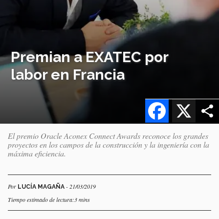
Premian a EXATEC por
labor en Francia
Facebook
X
El premio Oracle Aconex Connect Awards reconoce los grandes
proyectos en los campos de la construcción y la ingeniería con la
máxima eficiencia.
Por
- 21/03/2019
LUCÍA MAGAÑA
Tiempo estimado de lectura:3 mins