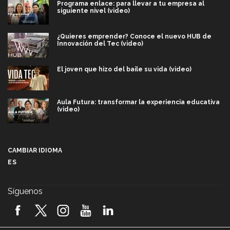
Programa enlace: para llevar a tu empresa al
siguiente nivel (video)
¿Quieres emprender? Conoce el nuevo HUB de
Innovación del Tec (video)
El joven que hizo del baile su vida (video)
Aula Futura: transformar la experiencia educativa
(video)
Más que un festival cultural: así es la magia de
VIBRART 2026 (video)
CAMBIAR IDIOMA
ES
Javier Guzmán: investigación con impacto social
(video)
Síguenos
¡México, en el top del mundial de robótica FIRST
2026! (video)