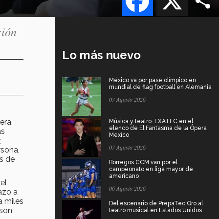
ción
Lo más nuevo
México va por pase olímpico en
mundial de flag football en Alemania
07 Agosto 2026
era,
Música y teatro: EXATEC en el
elenco de El Fantasma de la Ópera
as
Mexico
,
07 Agosto 2026
rsona,
os de
Borregos CCM van por el
campeonato en liga mayor de
americano
el
06 Agosto 2026
azo a
a miles
Del escenario de PrepaTec Qro al
 son
teatro musical en Estados Unidos