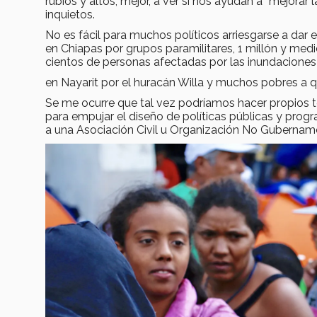
rubios y altos, mejor, a ver si nos ayudan a “mejorar
inquietos.
No es fácil para muchos políticos arriesgarse a da
en Chiapas por grupos paramilitares, 1 millón y med
cientos de personas afectadas por las inundaciones
en Nayarit por el huracán Willa y muchos pobres a qu
Se me ocurre que tal vez podríamos hacer propios
para empujar el diseño de políticas públicas y pro
a una Asociación Civil u Organización No Gubername