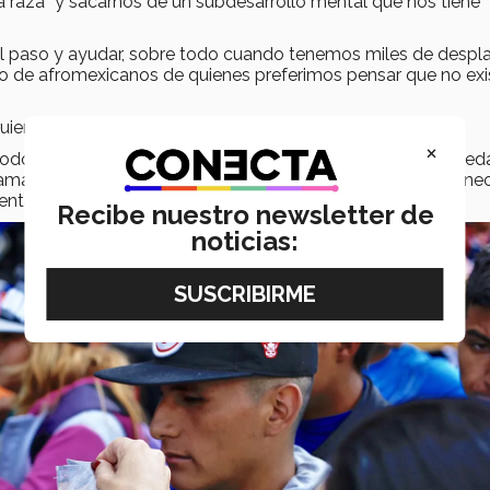
 la raza” y sacarnos de un subdesarrollo mental que nos tiene
r el paso y ayudar, sobre todo cuando tenemos miles de desp
io de afromexicanos de quienes preferimos pensar que no exi
ienes no llegan las posibilidades de desarrollo.
×
 todos estos problemas y que nos organicemos como sociedad
gramas que integren a todos. Una forma de hacerlo es pertene
ntal de acuerdo con nuestros intereses.
Recibe nuestro newsletter de
noticias: