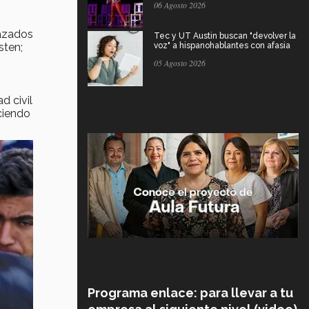
06 Agosto 2026
lazados
Tec y UT Austin buscan "devolver la
sten;
voz" a hispanohablantes con afasia
05 Agosto 2026
 civil
ciendo
Programa enlace: para llevar a tu