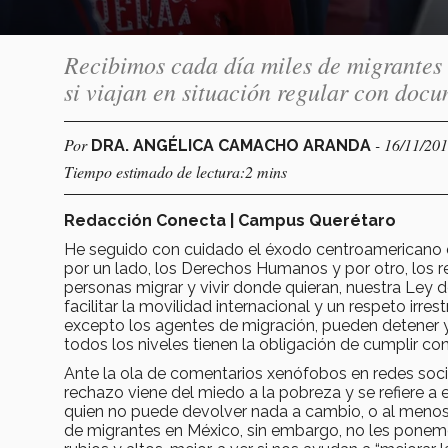
Recibimos cada día miles de migrantes
si viajan en situación regular con doc
Por
- 16/11/20
DRA. ANGÉLICA CAMACHO ARANDA
Tiempo estimado de lectura:2 mins
Redacción Conecta | Campus Querétaro
He seguido con cuidado el éxodo centroamericano de 
por un lado, los Derechos Humanos y por otro, los r
personas migrar y vivir donde quieran, nuestra Ley d
facilitar la movilidad internacional y un respeto ir
excepto los agentes de migración, pueden detener y n
todos los niveles tienen la obligación de cumplir con 
Ante la ola de comentarios xenófobos en redes soci
rechazo viene del miedo a la pobreza y se refiere a
quien no puede devolver nada a cambio, o al menos 
de migrantes en México, sin embargo, no les ponemos