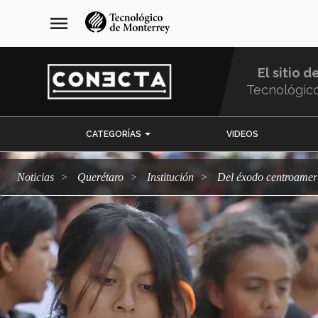
Pasar
navegación
menu
al
principal
contenido
principal
El sitio d
Tecnológic
Menu
CATEGORÍAS
VIDEOS
Comunidad
Noticias
Querétaro
Institución
Del éxodo centroamer