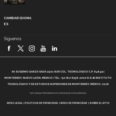
Más que un festival cultural: así es la magia de
VIBRART 2026 (video)
CAMBIAR IDIOMA
ES
Javier Guzmán: investigación con impacto social
(video)
Síguenos
¡México, en el top del mundial de robótica FIRST
2026! (video)
Vida Tec: Pasión, disciplina y básquetbol, con Gael
Adame (video)
A
AV. EUGENIO GARZA SADA 2501 SUR COL. TECNOLÓGICO C.P. 64849 |
L
¿Cómo es el Modelo Educativo Tec? (video)
MONTERREY, NUEVO LEÓN, MÉXICO | TEL. +52 (81) 8358-2000 D.R.© INSTITUTO
TECNOLÓGICO Y DE ESTUDIOS SUPERIORES DE MONTERREY, MÉXICO. 2018
Vida Tec: Feminismo e Inteligencia Artificial, Paola
*DEC-520912 PROGRAMAS EN MODALIDAD ESCOLARIZADA.
Ricaurte (video)
AVISO LEGAL
POLÍTICAS DE PRIVACIDAD
AVISO DE PRIVACIDAD
SOBRE EL SITIO