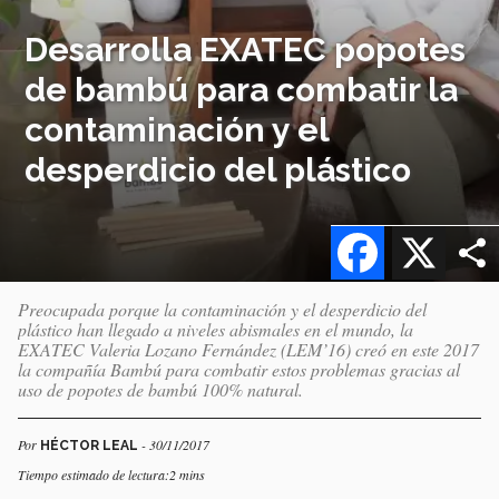
Desarrolla EXATEC popotes
de bambú para combatir la
contaminación y el
desperdicio del plástico
Facebook
X
Preocupada porque la contaminación y el desperdicio del
plástico han llegado a niveles abismales en el mundo, la
EXATEC Valeria Lozano Fernández (LEM’16) creó en este 2017
la compañía Bambú para combatir estos problemas gracias al
uso de popotes de bambú 100% natural.
Por
- 30/11/2017
HÉCTOR LEAL
Tiempo estimado de lectura:2 mins