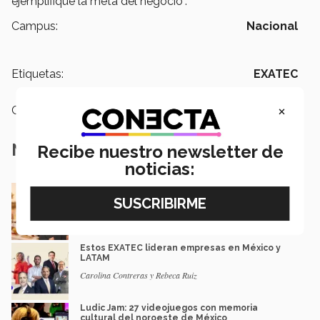
ejemplifique la meta del negocio”.
Campus:
Nacional
Etiquetas:
EXATEC
×
Categoría:
Emprendedores
Notas Relacionadas
Recibe nuestro newsletter de
noticias:
De negocio familiar a modelo de eventos: el
camino de una egresada
Mauricio Gaona
Estos EXATEC lideran empresas en México y
LATAM
Carolina Contreras y Rebeca Ruiz
Ludic Jam: 27 videojuegos con memoria
cultural del noroeste de México