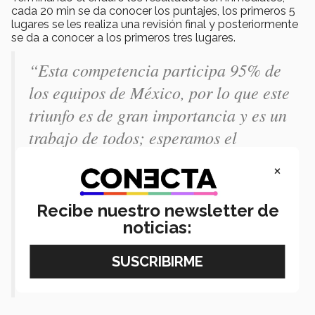
cada 20 min se da conocer los puntajes, los primeros 5
lugares se les realiza una revisión final y posteriormente
se da a conocer a los primeros tres lugares.
“Esta competencia participa 95% de
los equipos de México, por lo que este
triunfo es de gran importancia y es un
trabajo de todos; esperamos el
próximo año reafirmar nuestro primer
×
lugar y obtener un top ten en una
competencia internacional”. - finaliza
Recibe nuestro newsletter de
Gerardo.
noticias: