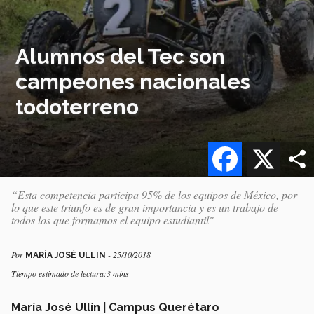
Alumnos del Tec son
campeones nacionales
todoterreno
Facebook
X
“Esta competencia participa 95% de los equipos de México, por
lo que este triunfo es de gran importancia y es un trabajo de
todos los que formamos el equipo estudiantil"
Por
- 25/10/2018
MARÍA JOSÉ ULLIN
Tiempo estimado de lectura:3 mins
María José Ullín | Campus Querétaro