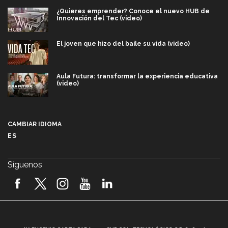
¿Quieres emprender? Conoce el nuevo HUB de
Innovación del Tec (video)
El joven que hizo del baile su vida (video)
Aula Futura: transformar la experiencia educativa
(video)
Más que un festival cultural: así es la magia de
VIBRART 2026 (video)
CAMBIAR IDIOMA
ES
Javier Guzmán: investigación con impacto social
(video)
Síguenos
¡México, en el top del mundial de robótica FIRST
2026! (video)
Vida Tec: Pasión, disciplina y básquetbol, con Gael
Adame (video)
A