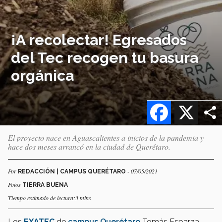
¡A recolectar! Egresados
del Tec recogen tu basura
orgánica
Facebook
X
El proyecto nace en Aguascalientes a inicios de la pandemia y
hace dos meses arrancó en la ciudad de Querétaro.
Por
- 07/05/2021
REDACCIÓN | CAMPUS QUERÉTARO
Fotos
TIERRA BUENA
Tiempo estimado de lectura:3 mins
Los
EXATEC
de
campus Querétaro
Tomás Esparza,