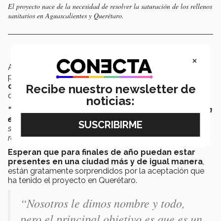
El proyecto nace de la necesidad de resolver la saturación de los rellenos
sanitarios en Aguascalientes y Querétaro.
×
A través de este proyecto, los EXATEC buscan ser un
puente para que
las personas tengan una mayor
conciencia en el manejo de la basura orgánica
y
Recibe nuestro newsletter de
que sea un beneficio para las comunidades.
noticias:
“Lo preocupante es que no existen normas que regulen
este tipo de servicios.
A las empresas no se les exige
sumarse a este tipo de iniciativas de recolección de
residuos”,
recalcó Tomás.
Esperan que para finales de año puedan estar
presentes en una ciudad más y de igual manera
,
están gratamente sorprendidos por la aceptación que
ha tenido el proyecto en Querétaro.
“Nosotros le dimos nombre y todo,
pero el principal objetivo es que es un