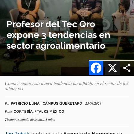
Profesor del Tec Qro
expone 3 tendencias en
sector agroalimentario
Facebook
X
Conoce como está nueva tendencia ha influido en el sector de los
alimentos
Por
- 25/08/2023
PATRICIO LUNA | CAMPUS QUERÉTARO
Fotos
CORTESÍA: FTALKS MÉXICO
Tiempo estimado de lectura:3 mins
Ján Rehák
, profesor de la
Escuela de Negocios
en