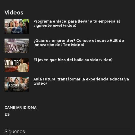
Videos
Programa enlace: para llevar a tu empresa al
siguiente nivel (video)
¿Quieres emprender? Conoce el nuevo HUB de
Innovación del Tec (video)
El joven que hizo del baile su vida (video)
Aula Futura: transformar la experiencia educativa
(video)
Más que un festival cultural: así es la magia de
VIBRART 2026 (video)
CAMBIAR IDIOMA
ES
Javier Guzmán: investigación con impacto social
(video)
Síguenos