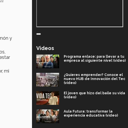
imón y
Videos
os,
estar
Programa enlace: para llevar a tu
empresa al siguiente nivel (video)
r, mi
¿Quieres emprender? Conoce el
nuevo HUB de Innovación del Tec
(video)
El joven que hizo del baile su vida
(video)
Aula Futura: transformar la
experiencia educativa (video)