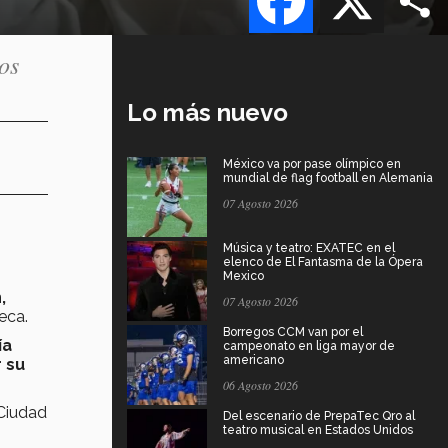
os
Lo más nuevo
México va por pase olímpico en
mundial de flag football en Alemania
07 Agosto 2026
Música y teatro: EXATEC en el
elenco de El Fantasma de la Ópera
Mexico
,
07 Agosto 2026
eca.
Borregos CCM van por el
ía
campeonato en liga mayor de
americano
 su
06 Agosto 2026
 Ciudad
Del escenario de PrepaTec Qro al
teatro musical en Estados Unidos