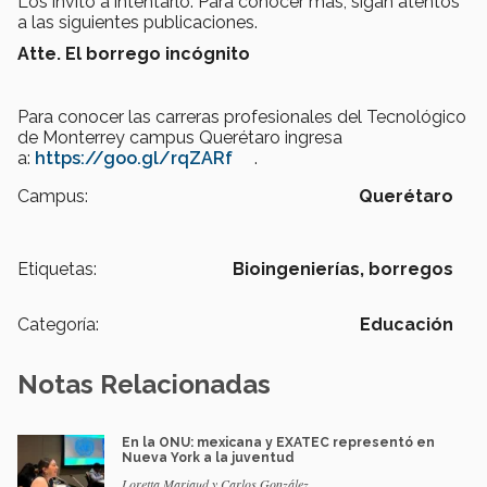
Los invito a intentarlo. Para conocer más, sigan atentos
a las siguientes publicaciones.
Atte. El borrego incógnito
Para conocer las carreras profesionales del Tecnológico
de Monterrey campus Querétaro ingresa
a:
https://goo.gl/rqZARf
.
Campus:
Querétaro
Etiquetas:
Bioingenierías,
borregos
Categoría:
Educación
Notas Relacionadas
En la ONU: mexicana y EXATEC representó en
Nueva York a la juventud
Loretta Mariaud y Carlos González