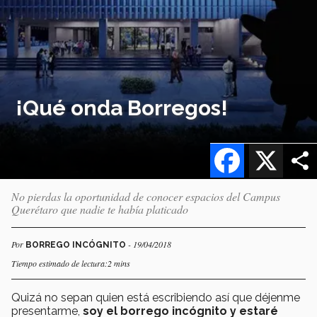
¡Qué onda Borregos!
Facebook
X
No pierdas la oportunidad de conocer espacios del Campus
Querétaro que nadie te había platicado
Por
- 19/04/2018
BORREGO INCÓGNITO
Tiempo estimado de lectura:2 mins
Quizá no sepan quien está escribiendo así que déjenme
presentarme,
soy el borrego incógnito y estaré