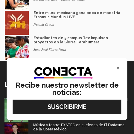
Entre miles: mexicana gana beca de maestría
Erasmus Mundus LIVE
Natalia Croda
Estudiantes de 5 campus Tec impulsan
proyectos en la Sierra Tarahumara
Juan José Flores Nava
×
Lo más nuevo
Recibe nuestro newsletter de
noticias:
México va por pase olímpico en mundial de flag football
en Alemania
07 Agosto 2026
Música y teatro: EXATEC en el elenco de El Fantasma
de la Ópera México