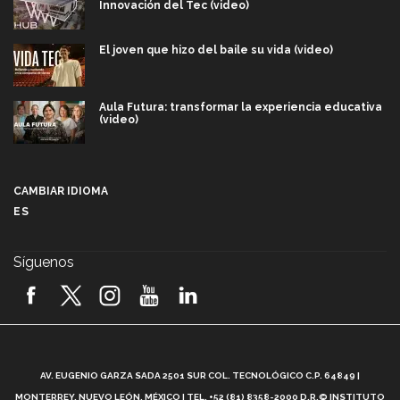
Innovación del Tec (video)
El joven que hizo del baile su vida (video)
Aula Futura: transformar la experiencia educativa
(video)
Más que un festival cultural: así es la magia de
VIBRART 2026 (video)
CAMBIAR IDIOMA
ES
Javier Guzmán: investigación con impacto social
(video)
Síguenos
¡México, en el top del mundial de robótica FIRST
2026! (video)
Vida Tec: Pasión, disciplina y básquetbol, con Gael
Adame (video)
A
AV. EUGENIO GARZA SADA 2501 SUR COL. TECNOLÓGICO C.P. 64849 |
L
¿Cómo es el Modelo Educativo Tec? (video)
MONTERREY, NUEVO LEÓN, MÉXICO | TEL. +52 (81) 8358-2000 D.R.© INSTITUTO