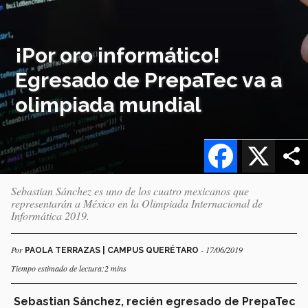
¡Por oro informático!
Egresado de PrepaTec va a
olimpiada mundial
Facebook
X
Sebastian Sánchez es uno de los cuatro mexicanos que
representarán a México en la Olimpiada Internacional de
Informática 2019.
Por
- 17/06/2019
PAOLA TERRAZAS | CAMPUS QUERÉTARO
Tiempo estimado de lectura:2 mins
S
ebastian Sánchez, recién egresado de PrepaTec