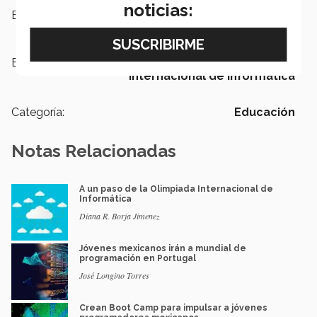
noticias:
Escuelas:
PrepaTec
Etiquetas:
PrepaTec,
Informática,
Olimpiada
Internacional de Informática
Categoría:
Educación
Notas Relacionadas
A un paso de la Olimpiada Internacional de
Informática
Diana R. Borja Jimenez
Jóvenes mexicanos irán a mundial de
programación en Portugal
José Longino Torres
Crean Boot Camp para impulsar a jóvenes