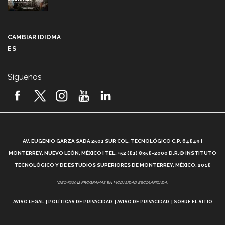
Más que un festival cultural: así es la magia de
VIBRART 2026 (video)
CAMBIAR IDIOMA
ES
Javier Guzmán: investigación con impacto social
(video)
Síguenos
¡México, en el top del mundial de robótica FIRST
2026! (video)
Vida Tec: Pasión, disciplina y básquetbol, con Gael
Adame (video)
A
AV. EUGENIO GARZA SADA 2501 SUR COL. TECNOLÓGICO C.P. 64849 |
L
¿Cómo es el Modelo Educativo Tec? (video)
MONTERREY, NUEVO LEÓN, MÉXICO | TEL. +52 (81) 8358-2000 D.R.© INSTITUTO
TECNOLÓGICO Y DE ESTUDIOS SUPERIORES DE MONTERREY, MÉXICO. 2018
Vida Tec: Feminismo e Inteligencia Artificial, Paola
*DEC-520912 PROGRAMAS EN MODALIDAD ESCOLARIZADA.
Ricaurte (video)
AVISO LEGAL
POLÍTICAS DE PRIVACIDAD
AVISO DE PRIVACIDAD
SOBRE EL SITIO