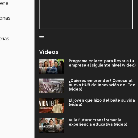
iene
sonas
erías
Videos
Programa enlace: para llevar a tu
empresa al siguiente nivel (video)
¿Quieres emprender? Conoce el
nuevo HUB de Innovación del Tec
(video)
El joven que hizo del baile su vida
(video)
Aula Futura: transformar la
experiencia educativa (video)