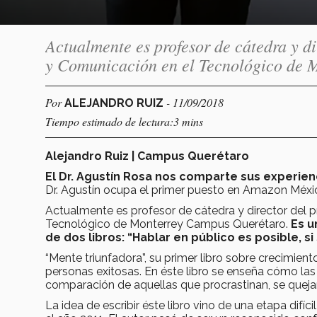
Actualmente es profesor de cátedra y 
y Comunicación en el Tecnológico de 
Por
- 11/09/2018
ALEJANDRO RUIZ
Tiempo estimado de lectura:3 mins
Alejandro Ruiz | Campus Querétaro
El Dr. Agustín Rosa nos comparte sus experien
Dr. Agustín ocupa el primer puesto en Amazon Méxi
Actualmente es profesor de cátedra y director de
Tecnológico de Monterrey Campus Querétaro.
Es u
de dos libros: “Hablar en público es posible, s
“Mente triunfadora”, su primer libro sobre crecimient
personas exitosas. En éste libro se enseña cómo las
comparación de aquellas que procrastinan, se queja
La idea de escribir éste libro vino de una etapa dif