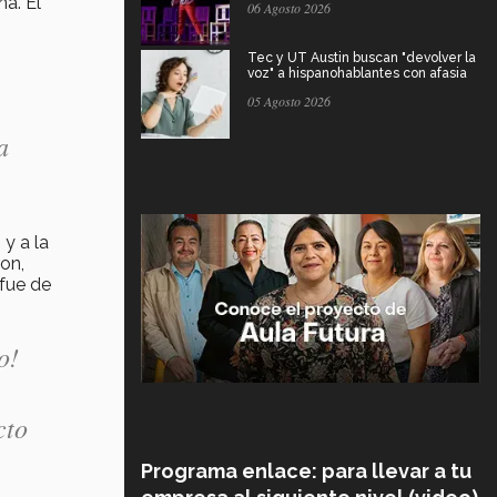
a. El
06 Agosto 2026
Tec y UT Austin buscan "devolver la
voz" a hispanohablantes con afasia
05 Agosto 2026
a
 y a la
on,
 fue de
o!
cto
Programa enlace: para llevar a tu