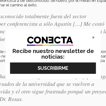
ferencista a ser desconocido, de nuevo, por el medio en Españ
ar el camino al éxito.
esconocido totalmente fuera del sector
uper conferencista a sólo Agustín […] Me costó
encontrarme y reconocer lo que me motiva en l
×
uerte” añadió el autor.
Recibe nuestro newsletter de
 de sus padres para llevar a cabo un proceso de introspección
noticias:
o negativo. De 2011 a 2014/2015 tuvo proyectos que fracasar
to plazo para lograr las metas a largo plazo. De esa etapa
 hablara con el Agustín de 2011? […] ¡Lo teng
esados de la universidad que se vuelven a
 vida y el otro sigue frustrado porqué un proye
Dr. Rosas.