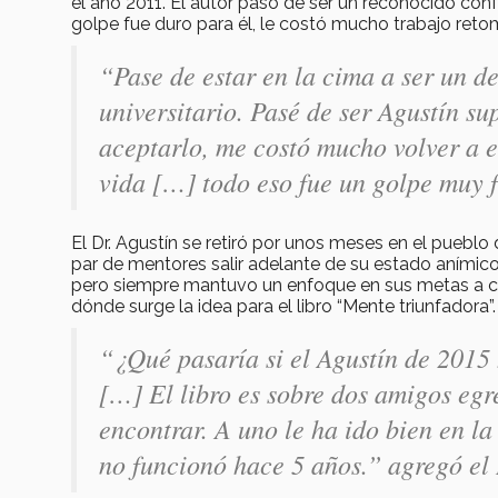
el año 2011. El autor pasó de ser un reconocido con
golpe fue duro para él, le costó mucho trabajo retom
“Pase de estar en la cima a ser un d
universitario. Pasé de ser Agustín s
aceptarlo, me costó mucho volver a 
vida […] todo eso fue un golpe muy f
El Dr. Agustín se retiró por unos meses en el pueblo
par de mentores salir adelante de su estado anímic
pero siempre mantuvo un enfoque en sus metas a cor
dónde surge la idea para el libro “Mente triunfadora”.
“¿Qué pasaría si el Agustín de 2015
[…] El libro es sobre dos amigos egr
encontrar. A uno le ha ido bien en la
no funcionó hace 5 años.” agregó el 