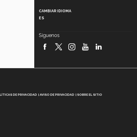
Más que un festival cultural: así es
la magia de VIBRART 2026 (video)
CAMBIAR IDIOMA
ES
Javier Guzmán: investigación con
impacto social (video)
Síguenos
¡México, en el top del mundial de
robótica FIRST 2026! (video)
Vida Tec: Pasión, disciplina y
básquetbol, con Gael Adame
(video)
¿Cómo es el Modelo Educativo
Tec? (video)
LÍTICAS DE PRIVACIDAD
AVISO DE PRIVACIDAD
SOBRE EL SITIO
Vida Tec: Feminismo e Inteligencia
Artificial, Paola Ricaurte (video)