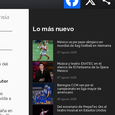
cnia
Lo más nuevo
México va por pase olímpico en
mundial de flag football en Alemania
07 Agosto 2026
o del
Música y teatro: EXATEC en el
elenco de El Fantasma de la Ópera
México
l
07 Agosto 2026
utor
Borregos CCM van por el
campeonato en liga mayor de
americano
as
vida a
06 Agosto 2026
Del escenario de PrepaTec Qro al
paña en
teatro musical en Estados Unidos