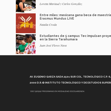
Loretta Mariaud y Carlos González
Entre miles: mexicana gana beca de maestrí
Erasmus Mundus LIVE
Natalia Croda
Estudiantes de 5 campus Tec impulsan proy
en la Sierra Tarahumara
Juan José Flores Nava
AV. EUGENIO GARZA SADA 2501 SUR COL. TECNOLÓGICO C.P. 648
2000 D.R.© INSTITUTO TECNOLÓGICO Y DE ESTUDIOS SUPERI
*DEC-520912 PROGRAMAS EN MODALIDAD ESCOLARIZADA.