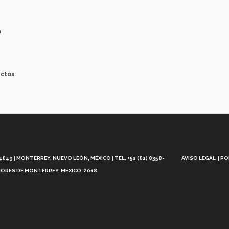
a
ectos
Aviso
Legal
49 | MONTERREY, NUEVO LEÓN, MÉXICO | TEL. +52 (81) 8358-
AVISO LEGAL
PO
ORES DE MONTERREY, MÉXICO. 2018