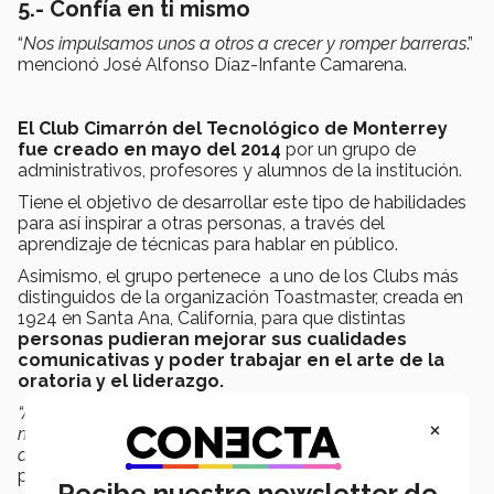
5.- Confía en ti mismo
“
Nos impulsamos unos a otros a crecer y romper barreras
.”
mencionó José Alfonso Díaz-Infante Camarena.
El Club Cimarrón del Tecnológico de Monterrey
fue creado en mayo del 2014
por un grupo de
administrativos, profesores y alumnos de la institución.
Tiene el objetivo de desarrollar este tipo de habilidades
para así inspirar a otras personas, a través del
aprendizaje de técnicas para hablar en público.
Asimismo, el grupo pertenece a uno de los Clubs más
distinguidos de la organización Toastmaster, creada en
1924 en Santa Ana, California, para que distintas
personas pudieran mejorar sus cualidades
comunicativas y poder trabajar en el arte de la
oratoria y el liderazgo.
“Al pertenecer al club Cimarrón del Tec de Monterrey, los
×
miembros se sentirán apoyados, retados en un ambiente
de confianza, amabilidad y de familia”,
comparte la
profesora.
Recibe nuestro newsletter de