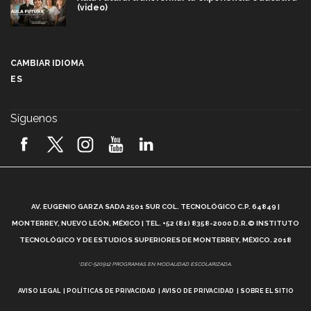
(video)
Más que un festival cultural: así es la magia de
VIBRART 2026 (video)
CAMBIAR IDIOMA
ES
Javier Guzmán: investigación con impacto social
(video)
Síguenos
¡México, en el top del mundial de robótica FIRST
2026! (video)
Vida Tec: Pasión, disciplina y básquetbol, con Gael
Adame (video)
A
AV. EUGENIO GARZA SADA 2501 SUR COL. TECNOLÓGICO C.P. 64849 |
L
¿Cómo es el Modelo Educativo Tec? (video)
MONTERREY, NUEVO LEÓN, MÉXICO | TEL. +52 (81) 8358-2000 D.R.© INSTITUTO
TECNOLÓGICO Y DE ESTUDIOS SUPERIORES DE MONTERREY, MÉXICO. 2018
Vida Tec: Feminismo e Inteligencia Artificial, Paola
*DEC-520912 PROGRAMAS EN MODALIDAD ESCOLARIZADA.
Ricaurte (video)
AVISO LEGAL
POLÍTICAS DE PRIVACIDAD
AVISO DE PRIVACIDAD
SOBRE EL SITIO