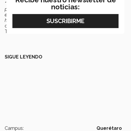
"Todo discurso es para la comunicación, y no hay
noticias:
posibilidad de comunicación a menos que la gente
entienda. El club puede ayudar a averiguar si se está
haciendo entender el mensaje que se busca compartir "
comparte el fundador Ralph C. Smedley del Club
Toastmasters.
SIGUE LEYENDO
Campus:
Querétaro