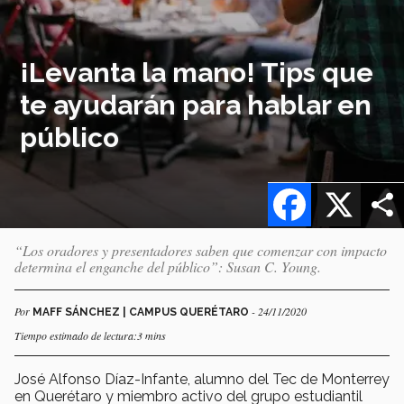
¡Levanta la mano! Tips que
te ayudarán para hablar en
público
Facebook
X
“Los oradores y presentadores saben que comenzar con impacto
determina el enganche del público”: Susan C. Young.
Por
- 24/11/2020
MAFF SÁNCHEZ | CAMPUS QUERÉTARO
Tiempo estimado de lectura:3 mins
José Alfonso Díaz-Infante, alumno del Tec de Monterrey
en Querétaro y miembro activo del grupo estudiantil