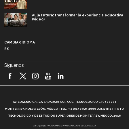
Aula Futura: transformar la experiencia educativa
(video)
Más que un festival cultural: así es la magia de
VIBRART 2026 (video)
CAMBIAR IDIOMA
ES
Javier Guzmán: investigación con impacto social
(video)
Síguenos
¡México, en el top del mundial de robótica FIRST
2026! (video)
Vida Tec: Pasión, disciplina y básquetbol, con Gael
Adame (video)
A
AV. EUGENIO GARZA SADA 2501 SUR COL. TECNOLÓGICO C.P. 64849 |
L
¿Cómo es el Modelo Educativo Tec? (video)
MONTERREY, NUEVO LEÓN, MÉXICO | TEL. +52 (81) 8358-2000 D.R.© INSTITUTO
TECNOLÓGICO Y DE ESTUDIOS SUPERIORES DE MONTERREY, MÉXICO. 2018
Vida Tec: Feminismo e Inteligencia Artificial, Paola
*DEC-520912 PROGRAMAS EN MODALIDAD ESCOLARIZADA.