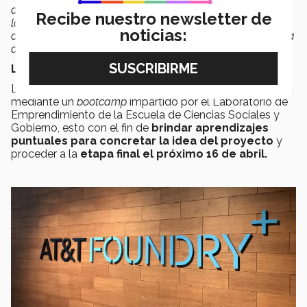
de cobrar los espacios publicitarios, vamos haciendo que
Recibe nuestro newsletter de
la gente que lee pueda tener un control de lectura y en
noticias:
caso de responder bien, poder dar recompensas en forma
de créditos para el transporte público
”, agregó.
Lo que viene para el proyecto
Los estudiantes continúan con su proceso de selección
mediante un
bootcamp
impartido por el Laboratorio de
Emprendimiento de la Escuela de Ciencias Sociales y
Gobierno, esto con el fin de
brindar aprendizajes
puntuales para concretar la idea del proyecto
y
proceder a la
etapa final el próximo 16 de abril.