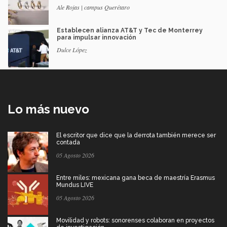
Ale Rojas | campus Querétaro
Establecen alianza AT&T y Tec de Monterrey
para impulsar innovación
Dulce López
Lo más nuevo
El escritor que dice que la derrota también merece ser
contada
05 Agosto 2026
Entre miles: mexicana gana beca de maestría Erasmus
Mundus LIVE
05 Agosto 2026
Movilidad y robots: sonorenses colaboran en proyectos