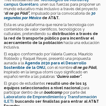
campus Querétaro
, unen sus fuerzas para proponer un
mundo educativo más inclusivo a través del proyecto
“
di ne ga P
ä
di”,
impulsado por la convocatoria de
30
segundos por México
de AT&T.
Esta es una plataforma que reúne la tecnología con
contenidos de valor científicos, tecnológicos y
culturales, pretendiendo su
distribución a través de
la red de transporte público para incentivar el
acercamiento de la población
hacia una educación
inclusiva.
El equipo conformado por Valeria Cuenca, Mauricio
Robledo y Raquel Reyes, presentó una propuesta
aunada a la
Agenda 2030
para el Desarrollo
Sostenible de la ONU
,
con el nombre
di ne ga P
ä
di,
inspirado en la lengua otomí cuyo significado en
español remite a las palabras “
Quiero saber”.
El grupo de estudiantes
resultó uno de los 15
equipos seleccionados a nivel nacional
para
participar dentro de un
bootcamp
por parte del
Laboratorio de Emprendimiento y Transformación
(LET)
,
buscando ser finalistas para entrar al AT&T
Foundry.