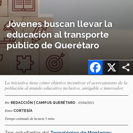
Jóvenes buscan llevar la
educación al transporte
público de Querétaro
Facebook
X
La iniciativa tiene cómo objetivo incentivar el acercamiento de la
población al mundo educativo inclusivo, amigable e innovador.
Por
- 05/04/2021
REDACCIÓN | CAMPUS QUERÉTARO
Fotos
CORTESÍA
Tiempo estimado de lectura:5 mins
Tres estudiantes del
Tecnológico de Monterrey