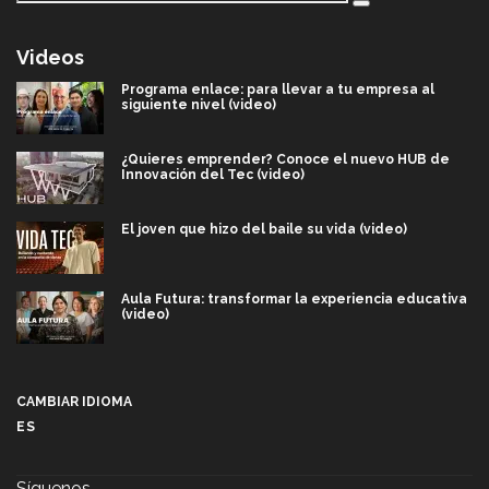
Videos
Programa enlace: para llevar a tu empresa al
siguiente nivel (video)
¿Quieres emprender? Conoce el nuevo HUB de
Innovación del Tec (video)
El joven que hizo del baile su vida (video)
Aula Futura: transformar la experiencia educativa
(video)
Más que un festival cultural: así es la magia de
VIBRART 2026 (video)
CAMBIAR IDIOMA
ES
Javier Guzmán: investigación con impacto social
(video)
Síguenos