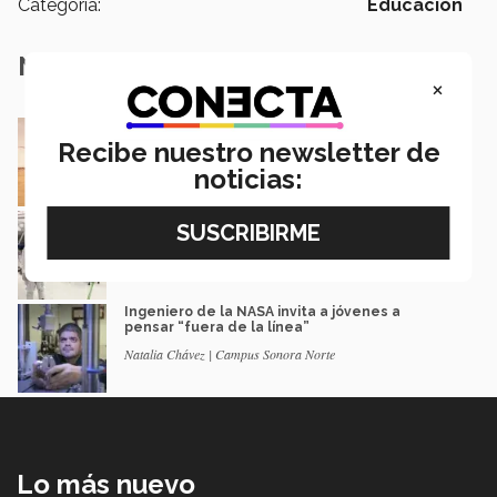
Categoría:
Educación
Notas Relacionadas
×
Este alumno mexicano colaboró en proyectos
de la NASA para Marte
Recibe nuestro newsletter de
Renata Bautista
noticias:
Estudiantes del Tec realizarán investigación
en laboratorio de la NASA
Hiram Alonso Ortega Borunda
Ingeniero de la NASA invita a jóvenes a
pensar “fuera de la línea”
Natalia Chávez | Campus Sonora Norte
Lo más nuevo