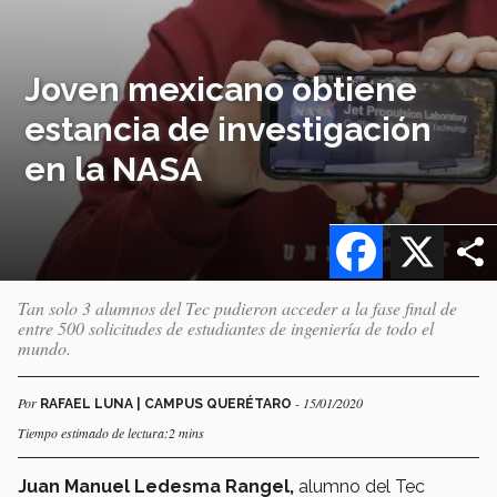
Joven mexicano obtiene
estancia de investigación
en la NASA
Facebook
X
Tan solo 3 alumnos del Tec pudieron acceder a la fase final de
entre 500 solicitudes de estudiantes de ingeniería de todo el
mundo.
Por
- 15/01/2020
RAFAEL LUNA | CAMPUS QUERÉTARO
Tiempo estimado de lectura:2 mins
Juan Manuel Ledesma Rangel,
alumno del Tec