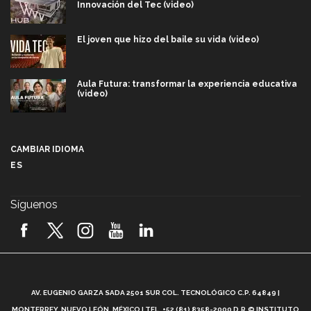
Innovación del Tec (video)
El joven que hizo del baile su vida (video)
Aula Futura: transformar la experiencia educativa
(video)
Más que un festival cultural: así es la magia de
VIBRART 2026 (video)
CAMBIAR IDIOMA
ES
Javier Guzmán: investigación con impacto social
(video)
Síguenos
¡México, en el top del mundial de robótica FIRST
2026! (video)
Vida Tec: Pasión, disciplina y básquetbol, con Gael
Adame (video)
A
AV. EUGENIO GARZA SADA 2501 SUR COL. TECNOLÓGICO C.P. 64849 |
L
¿Cómo es el Modelo Educativo Tec? (video)
MONTERREY, NUEVO LEÓN, MÉXICO | TEL. +52 (81) 8358-2000 D.R.© INSTITUTO