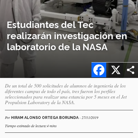
Estudiantes del Tec
realizarán investigación en
laboratorio de la NASA
Facebook
X
De un total de 500 solicitudes de alumnos de ingeniería de los
diferentes campus de todo el país, tres fueron los perfiles
seleccionados para realizar una estancia por 5 meses en el Jet
Propulsion Laboratory de la NASA.
Por
- 27/11/2019
HIRAM ALONSO ORTEGA BORUNDA
Tiempo estimado de lectura:4 mins