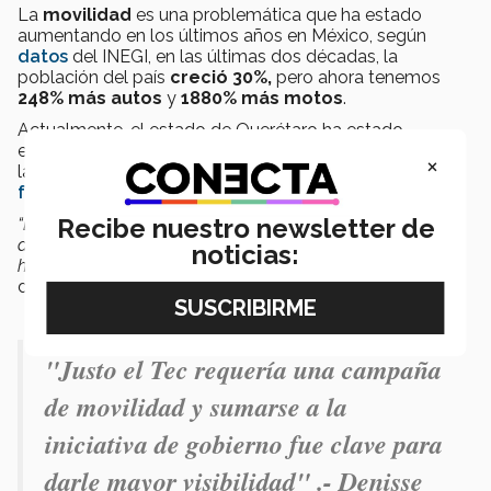
La
movilidad
es una problemática que ha estado
aumentando en los últimos años en México, según
datos
del INEGI, en las últimas dos décadas, la
población del país
creció 30%,
pero ahora tenemos
248% más autos
y
1880% más motos
.
Actualmente, el estado de Querétaro ha estado
enfrentando graves problemas de movilidad debido a
×
las
obras de modernización
en el
Paseo 5 de
febrero
.
Recibe nuestro newsletter de
“El objetivo a largo plazo es buscar que haya este tipo de
aplicaciones en otros estados para seguir reduciendo la
noticias:
huella de carbono”
, nos comparte Denisse,
desarrolladora de la aplicación.
"Justo el Tec requería una campaña
de movilidad y sumarse a la
iniciativa de gobierno fue clave para
darle mayor visibilidad" .- Denisse