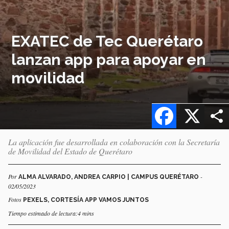
EXATEC de Tec Querétaro
lanzan app para apoyar en
movilidad
Facebook
X
La aplicación fue desarrollada en colaboración con la Secretaría
de Movilidad del Estado de Querétaro
Por
-
ALMA ALVARADO, ANDREA CARPIO | CAMPUS QUERÉTARO
02/05/2023
Fotos
PEXELS, CORTESÍA APP VAMOS JUNTOS
Tiempo estimado de lectura:4 mins