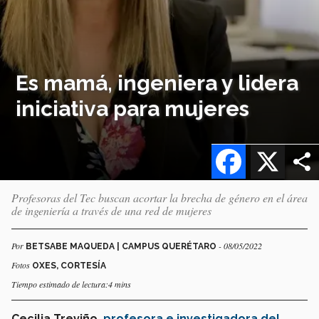
Es mamá, ingeniera y lidera
iniciativa para mujeres
Facebook
X
Profesoras del Tec buscan acortar la brecha de género en el área
de ingeniería a través de una red de mujeres
Por
- 08/05/2022
BETSABE MAQUEDA | CAMPUS QUERÉTARO
Fotos
OXES, CORTESÍA
Tiempo estimado de lectura:4 mins
Cecilia Treviño,
profesora e investigadora del