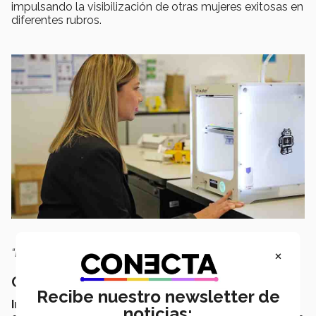
impulsando la visibilización de otras mujeres exitosas en
diferentes rubros.
×
“Lo más importante es fomentar el “tú puedes”
,
señaló.
Comunidad que crea el cambio
Recibe nuestro newsletter de
Incitadas por un avance colectivo
, Ingenia busca a
noticias: