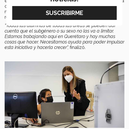
estudiantes interesadas en formar parte del proyecto ya
que se están planeado muchas iniciativas a futuro y
necesitan de la comunidad estudiantil para poder
realizarlas.
“Todas las alumnas de todas las áreas se pueden dar
cuenta que el subgénero o su sexo no las va a limitar.
Estamos trabajando aquí en Querétaro y hay muchas
cosas que hacer. Necesitamos ayuda para poder impulsar
esta iniciativa y hacerla crecer”,
finalizó.