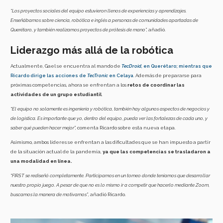
“
Los proyectos sociales del equipo estuvieron llenos de experiencias y aprendizajes.
Enseñábamos sobre ciencia, robótica e inglés a personas de comunidades apartadas de
Querétaro, y también realizamos proyectos de prótesis de mano”,
añadió.
Liderazgo más allá de la robótica
Actualmente, Gael se encuentra al mando de
TecDroid,
en Querétaro; mientras que
Ricardo dirige las acciones de
TecTronic
en Celaya
. Además de prepararse para
próximas competencias, ahora se enfrentan a los
retos de coordinar las
actividades de un grupo estudiantil
.
“El equipo no solamente es ingeniería y robótica, también hay algunos aspectos de negocios y
de logística. Es importante que yo, dentro del equipo, pueda ver las fortalezas de cada uno, y
saber qué pueden hacer mejor”,
comenta Ricardo sobre esta nueva etapa.
Asimismo, ambos líderes se enfrentan a las dificultades que se han impuesto a partir
de la situación actual de la pandemia,
ya que las competencias se trasladaron a
una modalidad en línea.
“FIRST se rediseñó completamente. Participamos en un torneo donde teníamos que desarrollar
nuestro propio juego. A pesar de que no es lo mismo ir a competir que hacerlo mediante Zoom,
buscamos la manera de motivarnos”
, añadió Ricardo.