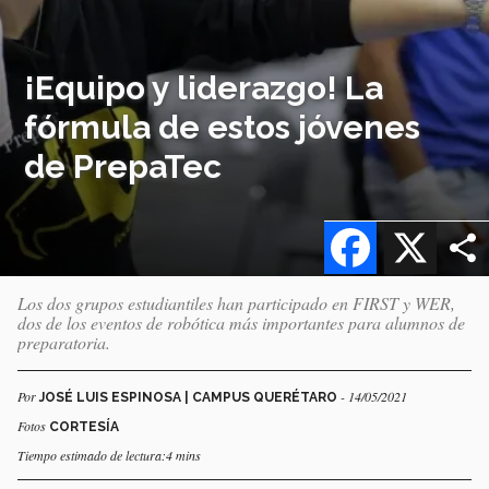
¡Equipo y liderazgo! La
fórmula de estos jóvenes
de PrepaTec
Facebook
X
Los dos grupos estudiantiles han participado en FIRST y WER,
dos de los eventos de robótica más importantes para alumnos de
preparatoria.
Por
- 14/05/2021
JOSÉ LUIS ESPINOSA | CAMPUS QUERÉTARO
Fotos
CORTESÍA
Tiempo estimado de lectura:4 mins