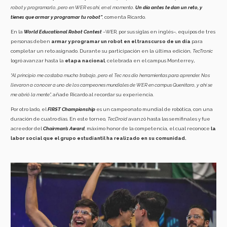
robot y programarlo, pero en WER es ahí, en el momento.
Un día antes te dan un reto, y
tienes que armar y programar tu robot”
, comenta Ricardo.
En la
World Educational Robot Contest
–WER, por sus siglas en inglés–, equipos de tres
personas deben
armar y programar un robot en el transcurso de un día
para
completar un reto asignado. Durante su participación en la última edición,
TecTronic
logró avanzar hasta la
etapa nacional
, celebrada en el campus Monterrey
.
“Al principio me costaba mucho trabajo, pero el Tec nos dio herramientas para aprender. Nos
llevaron a conocer a uno de los campeones mundiales de WER en campus Querétaro, y ahí se
me abrió la mente”,
añade Ricardo al recordar su experiencia.
Por otro lado, el
FIRST Championship
es un campeonato mundial de robótica, con una
duración de cuatro días. En este torneo,
TecDroid
avanzó hasta las semifinales y fue
acreedor del
Chairman’s Award
, máximo honor de la competencia, el cual reconoce
la
labor social que el grupo estudiantil ha realizado en su comunidad.