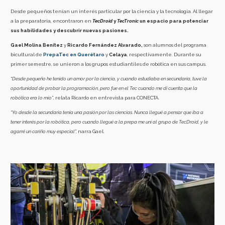
Desde pequeños tenían un interés particular por la ciencia y la tecnología. Al llegar
a la preparatoria, encontraron en
TecDroid
y
TecTronic
un espacio para potenciar
sus habilidades y descubrir nuevas pasiones.
Gael Molina Benítez
y
Ricardo Fernández Alvarado,
son alumnos del programa
bicultural de
PrepaTec en Querétaro
y
Celaya
, respectivamente. Durante su
primer semestre, se unieron a los grupos estudiantiles de robótica en sus campus.
“Desde pequeño he tenido un amor por la ciencia, y cuando estudiaba en secundaria, tuve la
oportunidad de probar la programación, pero fue en el Tec cuando me di cuenta que la
robótica era lo mío”
, relata Ricardo en entrevista para CONECTA.
“
Yo desde la secundaria tenía una pasión por las ciencias. Nunca llegué a pensar que iba a
tener interés por la robótica, pero cuando llegué a la prepa me uní al grupo de TecDroid, y le
agarré un cariño muy especial”,
narra Gael.