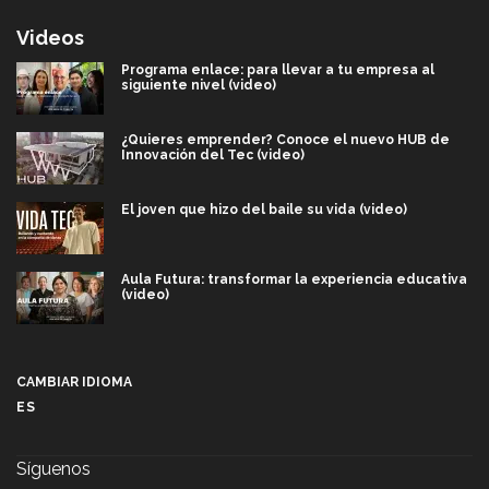
Videos
Programa enlace: para llevar a tu empresa al
siguiente nivel (video)
¿Quieres emprender? Conoce el nuevo HUB de
Innovación del Tec (video)
El joven que hizo del baile su vida (video)
Aula Futura: transformar la experiencia educativa
(video)
Más que un festival cultural: así es la magia de
VIBRART 2026 (video)
CAMBIAR IDIOMA
ES
Javier Guzmán: investigación con impacto social
(video)
Síguenos
¡México, en el top del mundial de robótica FIRST