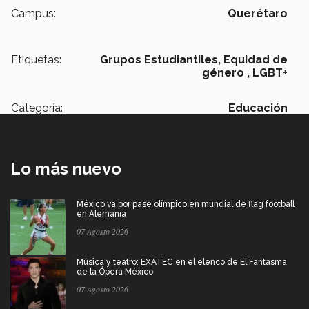
Campus:
Querétaro
Etiquetas:
Grupos Estudiantiles,
Equidad de
género ,
LGBT+
Categoría:
Educación
Lo más nuevo
México va por pase olímpico en mundial de flag football
en Alemania
07 Agosto 2026
Música y teatro: EXATEC en el elenco de El Fantasma
de la Ópera México
07 Agosto 2026