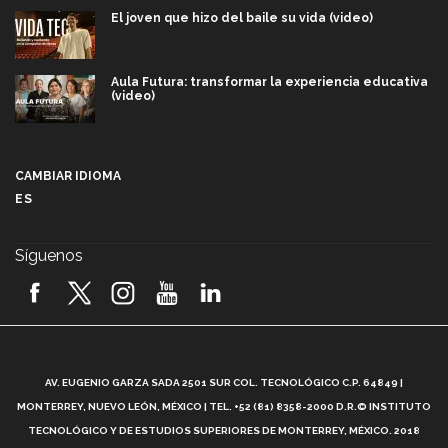
El joven que hizo del baile su vida (video)
Aula Futura: transformar la experiencia educativa
(video)
Más que un festival cultural: así es la magia de
VIBRART 2026 (video)
CAMBIAR IDIOMA
ES
Javier Guzmán: investigación con impacto social
(video)
Síguenos
¡México, en el top del mundial de robótica FIRST
2026! (video)
Vida Tec: Pasión, disciplina y básquetbol, con Gael
Adame (video)
A
AV. EUGENIO GARZA SADA 2501 SUR COL. TECNOLÓGICO C.P. 64849 |
L
¿Cómo es el Modelo Educativo Tec? (video)
MONTERREY, NUEVO LEÓN, MÉXICO | TEL. +52 (81) 8358-2000 D.R.© INSTITUTO
TECNOLÓGICO Y DE ESTUDIOS SUPERIORES DE MONTERREY, MÉXICO. 2018