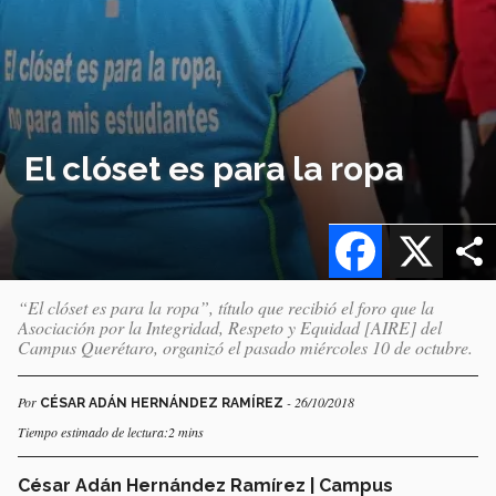
El clóset es para la ropa
Facebook
X
“El clóset es para la ropa”, título que recibió el foro que la
Asociación por la Integridad, Respeto y Equidad [AIRE] del
Campus Querétaro, organizó el pasado miércoles 10 de octubre.
Por
- 26/10/2018
CÉSAR ADÁN HERNÁNDEZ RAMÍREZ
Tiempo estimado de lectura:2 mins
César Adán Hernández Ramírez | Campus