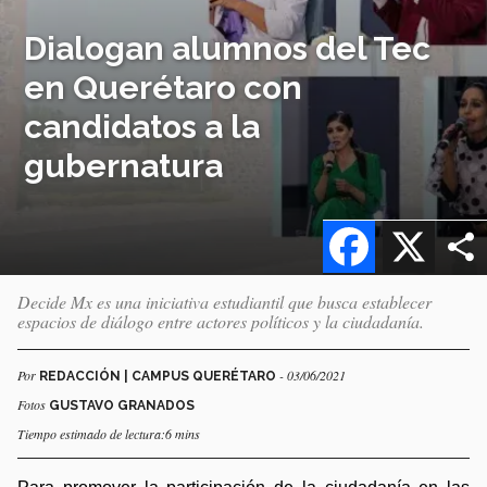
Dialogan alumnos del Tec
en Querétaro con
candidatos a la
gubernatura
Facebook
X
Decide Mx es una iniciativa estudiantil que busca establecer
espacios de diálogo entre actores políticos y la ciudadanía.
Por
- 03/06/2021
REDACCIÓN | CAMPUS QUERÉTARO
Fotos
GUSTAVO GRANADOS
Tiempo estimado de lectura:6 mins