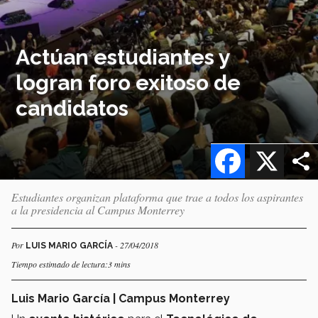
Actúan estudiantes y
logran foro exitoso de
candidatos
Facebook
X
Estudiantes organizan plataforma que trae a todos los aspirantes
a la presidencia al Campus Monterrey
Por
- 27/04/2018
LUIS MARIO GARCÍA
Tiempo estimado de lectura:3 mins
Luis Mario García | Campus Monterrey