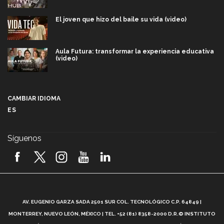
El joven que hizo del baile su vida (video)
Aula Futura: transformar la experiencia educativa
(video)
Más que un festival cultural: así es la magia de
VIBRART 2026 (video)
CAMBIAR IDIOMA
ES
Javier Guzmán: investigación con impacto social
(video)
Síguenos
¡México, en el top del mundial de robótica FIRST
2026! (video)
Vida Tec: Pasión, disciplina y básquetbol, con Gael
Adame (video)
A
AV. EUGENIO GARZA SADA 2501 SUR COL. TECNOLÓGICO C.P. 64849 |
L
¿Cómo es el Modelo Educativo Tec? (video)
MONTERREY, NUEVO LEÓN, MÉXICO | TEL. +52 (81) 8358-2000 D.R.© INSTITUTO