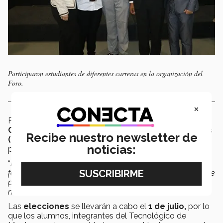
Participaron estudiantes de diferentes carreras en la organización del
Foro.
×
Por su parte
Luis Lauro Torres, presidente del
Comité Ejecutivo de la Federación de Estudiantes
Recibe nuestro newsletter de
(FEITESM)
, señaló que fue un logro muy significativo
noticias:
para la Institución.
“
Este tipo de proyectos son los que tiene que hacer una
federación de estudiantes y este tipo de cosas son las que
pueden cambiar al país, son las que pueden cambiar
nuestro entorno
”, comentó.
Las
elecciones
se llevarán a cabo el
1 de julio,
por lo
que los alumnos, integrantes del Tecnológico de