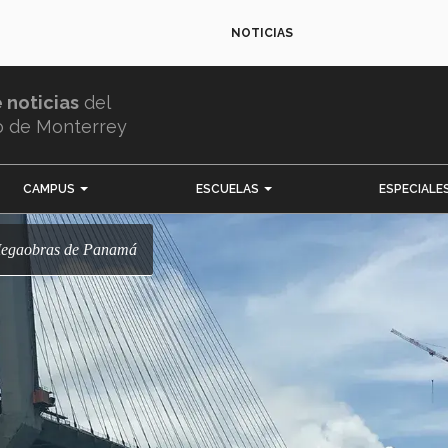
NOTICIAS
e noticias
del
o de Monterrey
CAMPUS
ESCUELAS
ESPECIALE
 Megaobras de Panamá