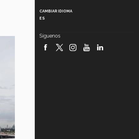
Más que un festival cultural: así es
la magia de VIBRART 2026 (video)
CAMBIAR IDIOMA
ES
Javier Guzmán: investigación con
impacto social (video)
Síguenos
¡México, en el top del mundial de
robótica FIRST 2026! (video)
Vida Tec: Pasión, disciplina y
básquetbol, con Gael Adame
(video)
¿Cómo es el Modelo Educativo
Tec? (video)
Vida Tec: Feminismo e Inteligencia
Artificial, Paola Ricaurte (video)