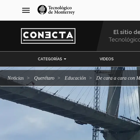
Pasar
navegación
menu
al
principal
contenido
principal
El sitio d
Tecnológic
Menu
CATEGORÍAS
VIDEOS
Comunidad
Noticias
Querétaro
Educación
De cara a cara con