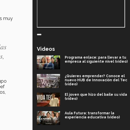
es muy
das
Videos
s,
Programa enlace: para llevar a tu
empresa al siguiente nivel (video)
¿Quieres emprender? Conoce el
nuevo HUB de Innovación del Tec
rupo
(video)
eef
os,
El joven que hizo del baile su vida
(video)
Aula Futura: transformar la
experiencia educativa (video)