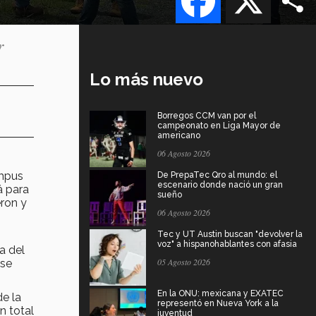
r
Lo más nuevo
Borregos CCM van por el
campeonato en Liga Mayor de
americano
06 Agosto 2026
ampus
De PrepaTec Qro al mundo: el
escenario donde nació un gran
á para
sueño
eron y
06 Agosto 2026
Tec y UT Austin buscan "devolver la
voz" a hispanohablantes con afasia
a del
05 Agosto 2026
 se
En la ONU: mexicana y EXATEC
de la
representó en Nueva York a la
n total
juventud