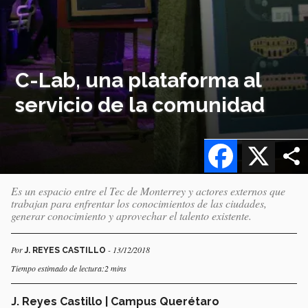
C-Lab, una plataforma al
servicio de la comunidad
Facebook
X
Es un espacio entre el Tec de Monterrey y actores externos que
trabajan para enfrentar los conocimientos de las ciudades,
generar conocimiento y aprovechar el talento existente.
Por
- 13/12/2018
J. REYES CASTILLO
Tiempo estimado de lectura:2 mins
J. Reyes Castillo | Campus Querétaro