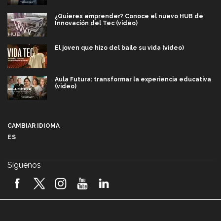
¿Quieres emprender? Conoce el nuevo HUB de
Innovación del Tec (video)
El joven que hizo del baile su vida (video)
Aula Futura: transformar la experiencia educativa
(video)
Más que un festival cultural: así es la magia de
VIBRART 2026 (video)
CAMBIAR IDIOMA
ES
Javier Guzmán: investigación con impacto social
(video)
Síguenos
¡México, en el top del mundial de robótica FIRST
2026! (video)
Vida Tec: Pasión, disciplina y básquetbol, con Gael
Adame (video)