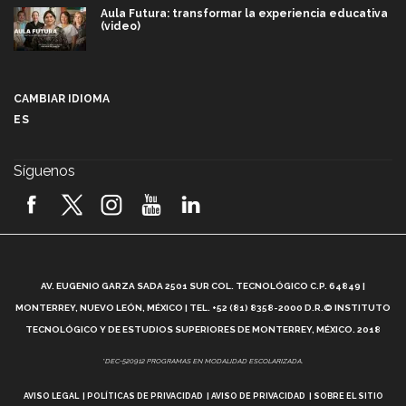
Aula Futura: transformar la experiencia educativa
(video)
Más que un festival cultural: así es la magia de
VIBRART 2026 (video)
CAMBIAR IDIOMA
ES
Javier Guzmán: investigación con impacto social
(video)
Síguenos
¡México, en el top del mundial de robótica FIRST
2026! (video)
Vida Tec: Pasión, disciplina y básquetbol, con Gael
Adame (video)
A
AV. EUGENIO GARZA SADA 2501 SUR COL. TECNOLÓGICO C.P. 64849 |
L
¿Cómo es el Modelo Educativo Tec? (video)
MONTERREY, NUEVO LEÓN, MÉXICO | TEL. +52 (81) 8358-2000 D.R.© INSTITUTO
TECNOLÓGICO Y DE ESTUDIOS SUPERIORES DE MONTERREY, MÉXICO. 2018
Vida Tec: Feminismo e Inteligencia Artificial, Paola
*DEC-520912 PROGRAMAS EN MODALIDAD ESCOLARIZADA.
Ricaurte (video)
AVISO LEGAL
POLÍTICAS DE PRIVACIDAD
AVISO DE PRIVACIDAD
SOBRE EL SITIO