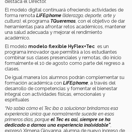
destaca el Director.
El modelo digital continuará ofreciendo actividades de
forma remota
LiFE@home
(liderazgo, deporte, arte y
cultura),
el programa
TQueremos
,
con el objetivo de dar
herramientas para afrontar retos académicos, mantener
una salud adecuada y mejorar el rendimiento
académico.
El modelo
modelo flexible HyFlex+Tec
es un
programa innovador que permitirá a los estudiantes
combinar sus clases presenciales y remotas, dio inicio
formalmente el 10 de agosto como parte del regreso a
clases.
De igual manera los alumnos podrán complementar su
formación académica con
LiFE@home
, a través del
desarrollo de competencias y fomentar el bienestar
integral con actividades físicas, emocionales y
espirituales
“No sabía cómo el Tec iba a solucionar brindarnos esa
experiencia única que normalmente sucede en esos
primeros días, porque
el Tec es así, siempre se ha
dedicado a darnos una experiencia inolvidable”
,
expresó Ximena Giovanna, alumna de nuevo ingreso de