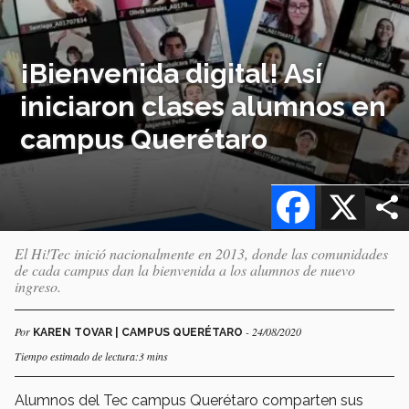
¡Bienvenida digital! Así
iniciaron clases alumnos en
campus Querétaro
Facebook
X
El Hi!Tec inició nacionalmente en 2013, donde las comunidades
de cada campus dan la bienvenida a los alumnos de nuevo
ingreso.
Por
- 24/08/2020
KAREN TOVAR | CAMPUS QUERÉTARO
Tiempo estimado de lectura:3 mins
Alumnos del Tec campus Querétaro comparten sus