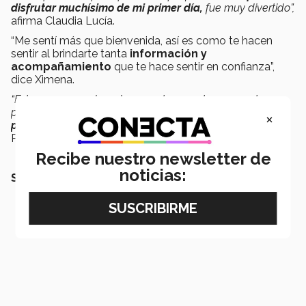
disfrutar muchísimo de mi primer día,
fue muy divertido”,
afirma Claudia Lucía.
“Me sentí más que bienvenida, así es como te hacen
sentir al brindarte tanta
información y
acompañamiento
que te hace sentir en confianza”,
dice Ximena.
“Estoy muy emocionado por entrar a esta nueva etapa
profesional. Aunque estemos en casa,
seguimos siendo
×
parte de la comunidad
y me siento inspirado”,
añade
Pablo Chargoy, alumno de nuevo ingreso en IBT.
Recibe nuestro newsletter de
noticias:
SEGURO QUERRÁS LEER