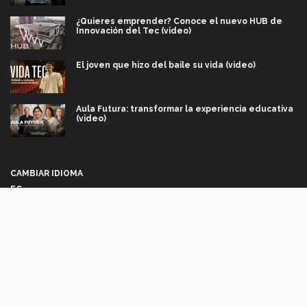
¿Quieres emprender? Conoce el nuevo HUB de
Innovación del Tec (video)
El joven que hizo del baile su vida (video)
Aula Futura: transformar la experiencia educativa
(video)
Más que un festival cultural: así es la magia de
VIBRART 2026 (video)
CAMBIAR IDIOMA
ES
Javier Guzmán: investigación con impacto social
(video)
Síguenos
¡México, en el top del mundial de robótica FIRST
2026! (video)
Vida Tec: Pasión, disciplina y básquetbol, con Gael
Adame (video)