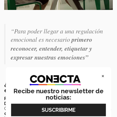
“Para poder llegar a una regulación
emocional es necesario
primero
reconocer, entender, etiquetar y
expresar nuestras emociones”
×
¿Cómo evitar caer en el analfabetismo
Recibe nuestro newsletter de
emocional?
noticias:
Ricardo Arteaga, actual estudiante de Creación y
Desarrollo de Empresas
en el Tec de Monterrey
Campus Querétaro y fundador de la
empresa
Forhum
,
dedicada a llevar la salud mental y emocional a