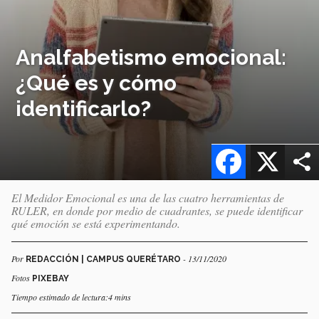
Analfabetismo emocional:
¿Qué es y cómo
identificarlo?
Facebook
X
El Medidor Emocional es una de las cuatro herramientas de
RULER, en donde por medio de cuadrantes, se puede identificar
qué emoción se está experimentando.
Por
- 13/11/2020
REDACCIÓN | CAMPUS QUERÉTARO
Fotos
PIXEBAY
Tiempo estimado de lectura:4 mins