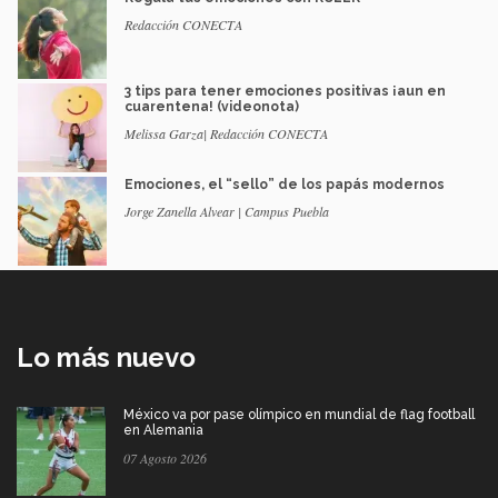
Redacción CONECTA
3 tips para tener emociones positivas ¡aun en
cuarentena! (videonota)
Melissa Garza| Redacción CONECTA
Emociones, el “sello” de los papás modernos
Jorge Zanella Alvear | Campus Puebla
Lo más nuevo
México va por pase olímpico en mundial de flag football
en Alemania
07 Agosto 2026