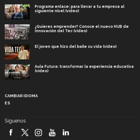
Programa enlace: para llevar a tu empresa al
siguiente nivel (video)
¿Quieres emprender? Conoce el nuevo HUB de
Innovación del Tec (video)
El joven que hizo del baile su vida (video)
Aula Futura: transformar la experiencia educativa
(video)
Más que un festival cultural: así es la magia de
VIBRART 2026 (video)
CAMBIAR IDIOMA
ES
Javier Guzmán: investigación con impacto social
(video)
Síguenos
¡México, en el top del mundial de robótica FIRST
2026! (video)