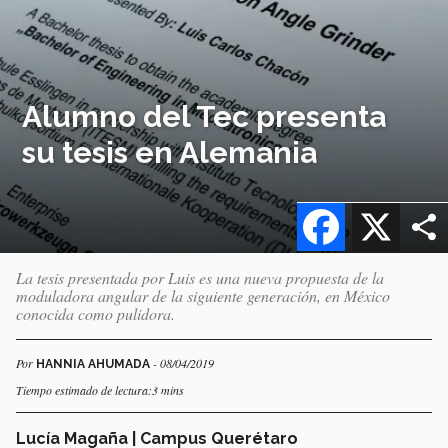
Alumno del Tec presenta
su tesis en Alemania
Facebook
X
La tesis presentada por Luis es una nueva propuesta de la
moduladora angular de la siguiente generación, en México
conocida como pulidora.
Por
- 08/04/2019
HANNIA AHUMADA
Tiempo estimado de lectura:3 mins
Lucía Magaña | Campus Querétaro