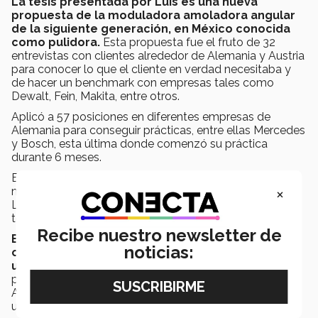
La tesis presentada por Luis es una nueva
propuesta de la moduladora amoladora angular
de la siguiente generación, en México conocida
como pulidora.
Esta propuesta fue el fruto de 32
entrevistas con clientes alrededor de Alemania y Austria
para conocer lo que el cliente en verdad necesitaba y
de hacer un benchmark con empresas tales como
Dewalt, Fein, Makita, entre otros.
Aplicó a 57 posiciones en diferentes empresas de
Alemania para conseguir prácticas, entre ellas Mercedes
y Bosch, esta última donde comenzó su práctica
durante 6 meses.
El proceso para el doble grado consiste en hacer 3
×
meses de prácticas y 3 meses para tesis, en el caso de
Luis, realizó 6 meses de prácticas y otros 6 meses de
tesis.
Recibe nuestro newsletter de
En el sistema académico de Alemania le daban la
noticias:
opción de realizar su tesis en la universidad o en
una empresa,
Luis decidió volver a aplicar para una
posición en Bosch para su tesis por la experiencia.
Aprendió que la mejor manera de conocer la cultura de
un país es en el trabajo.