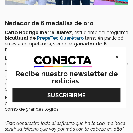
Nadador de 6 medallas de oro
Carlo Rodrigo Ibarra Juárez,
estudiante del programa
bicultural de
PrepaTec Querétaro
también participó
en esta competencia, siendo el
ganador de 6
medallas de oro.
×
Este nadador lleva 3 años compitiendo, por lo que su
expertise en el área es de gran amplitud, colocándolo en
una posición favorable en la competencia.
Recibe nuestro newsletter de
“
Lo que más me hace sentir orgulloso es que me he
noticias:
preparado mucho para estas competencias y me brinda
una gran confianza a la hora de nadar”
, comentó Carlo.
El joven desea seguir preparándose para futuras
competencias y extender su récord de aprendizajes,
como de grandes logros.
“
Esto demuestra todo el esfuerzo que he tenido, me hace
sentir satisfecho que voy por más con la cabeza en alto”
,