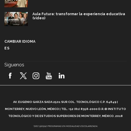
Aula Futura: transformar la experiencia educativa
(video)
Más que un festival cultural: así es la magia de
VIBRART 2026 (video)
CAMBIAR IDIOMA
ES
Javier Guzmán: investigación con impacto social
(video)
Síguenos
¡México, en el top del mundial de robótica FIRST
2026! (video)
Vida Tec: Pasión, disciplina y básquetbol, con Gael
Adame (video)
A
AV. EUGENIO GARZA SADA 2501 SUR COL. TECNOLÓGICO C.P. 64849 |
L
¿Cómo es el Modelo Educativo Tec? (video)
MONTERREY, NUEVO LEÓN, MÉXICO | TEL. +52 (81) 8358-2000 D.R.© INSTITUTO
TECNOLÓGICO Y DE ESTUDIOS SUPERIORES DE MONTERREY, MÉXICO. 2018
Vida Tec: Feminismo e Inteligencia Artificial, Paola
*DEC-520912 PROGRAMAS EN MODALIDAD ESCOLARIZADA.
Ricaurte (video)