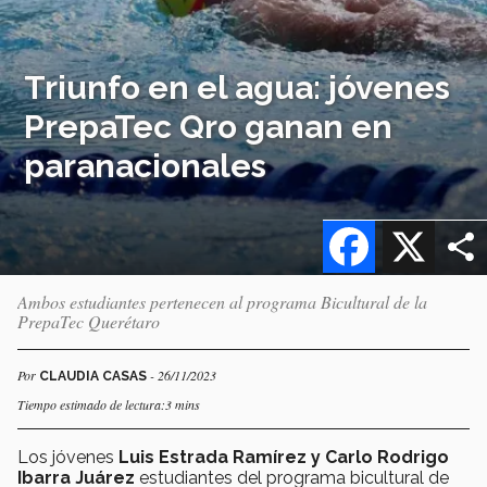
Triunfo en el agua: jóvenes
PrepaTec Qro ganan en
paranacionales
Facebook
X
Ambos estudiantes pertenecen al programa Bicultural de la
PrepaTec Querétaro
Por
- 26/11/2023
CLAUDIA CASAS
Tiempo estimado de lectura:3 mins
Los jóvenes
Luis Estrada Ramírez y Carlo Rodrigo
Ibarra Juárez
estudiantes del programa bicultural de