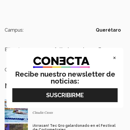
Campus:
Querétaro
Etiquetas:
futbol americano,
Borregos
Querétaro,
ONEFA
×
Categoría:
Deportes
Recibe nuestro newsletter de
noticias:
Notas Relacionadas
Triunfo en el agua: jóvenes PrepaTec Qro
ganan en paranacionales
Claudia Casas
¡Arrasan! Tec Qro galardonado en el Festival
de Cortometrajes