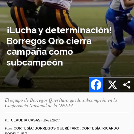
¡Lucha y determinación!
Borregos Qro cierra
campaña como
subcampeón
Facebook
X
El equipo de Borregos Querétaro quedó subcampeón en la
Conferencia Nacional de la ONEFA
Por
- 29/11/2023
CLAUDIA CASAS
Fotos
CORTESÍA: BORREGOS QUERÉTARO, CORTESÍA: RICARDO
RODRÍGUEZ