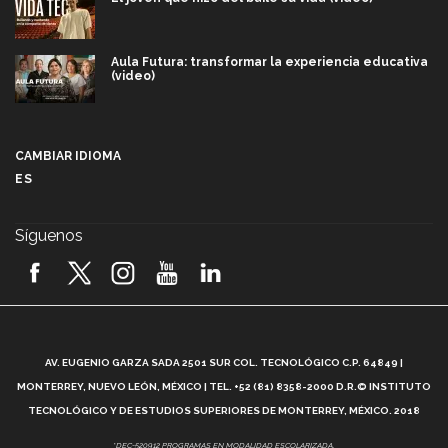
Aula Futura: transformar la experiencia educativa
(video)
Más que un festival cultural: así es la magia de
VIBRART 2026 (video)
CAMBIAR IDIOMA
ES
Javier Guzmán: investigación con impacto social
(video)
Síguenos
¡México, en el top del mundial de robótica FIRST
2026! (video)
Vida Tec: Pasión, disciplina y básquetbol, con Gael
Adame (video)
A
AV. EUGENIO GARZA SADA 2501 SUR COL. TECNOLÓGICO C.P. 64849 |
L
¿Cómo es el Modelo Educativo Tec? (video)
MONTERREY, NUEVO LEÓN, MÉXICO | TEL. +52 (81) 8358-2000 D.R.© INSTITUTO
TECNOLÓGICO Y DE ESTUDIOS SUPERIORES DE MONTERREY, MÉXICO. 2018
Vida Tec: Feminismo e Inteligencia Artificial, Paola
*DEC-520912 PROGRAMAS EN MODALIDAD ESCOLARIZADA.