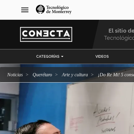
Pasar
navegación
menu
al
principal
contenido
principal
El sitio d
Tecnológic
Menu
CATEGORÍAS
VIDEOS
Comunidad
Noticias
Querétaro
arte y cultura
¡Do Re Mi! 5 co