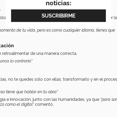
noticias:
o
ólo es tocar un instrumento, si no que va más allá, es saber le
momento de tu vida, pero es como cualquier idioma, tienes que
tación
retroalimentar de una manera correcta.
unca lo contrario”
cias, no te quedes sólo con ellas, transformarlo y en el proce
eso tiene que hablar en tu obra”
gía e innovación, junto con las humanidades, ya que
“para so
co como el digital”
comentó.