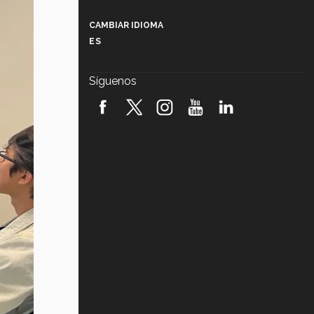
Más que un festival cultural: así es
la magia de VIBRART 2026 (video)
CAMBIAR IDIOMA
ES
Javier Guzmán: investigación con
impacto social (video)
Síguenos
¡México, en el top del mundial de
robótica FIRST 2026! (video)
Vida Tec: Pasión, disciplina y
básquetbol, con Gael Adame
(video)
¿Cómo es el Modelo Educativo
Tec? (video)
Vida Tec: Feminismo e Inteligencia
Artificial, Paola Ricaurte (video)