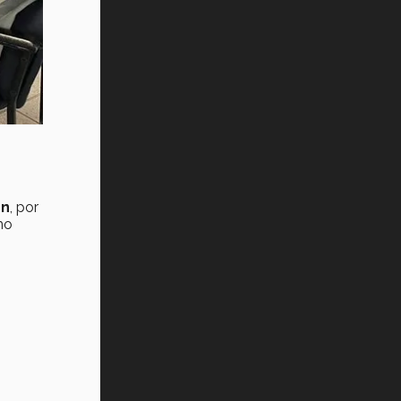
ón
, por
mo