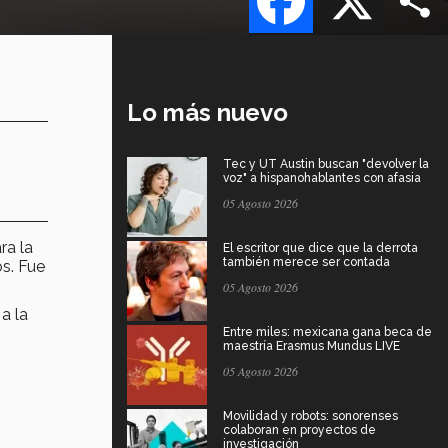
Lo más nuevo
Tec y UT Austin buscan "devolver la
voz" a hispanohablantes con afasia
05 Agosto 2026
ra la
El escritor que dice que la derrota
también merece ser contada
os. Fue
05 Agosto 2026
a la
Entre miles: mexicana gana beca de
maestría Erasmus Mundus LIVE
05 Agosto 2026
Movilidad y robots: sonorenses
colaboran en proyectos de
investigación