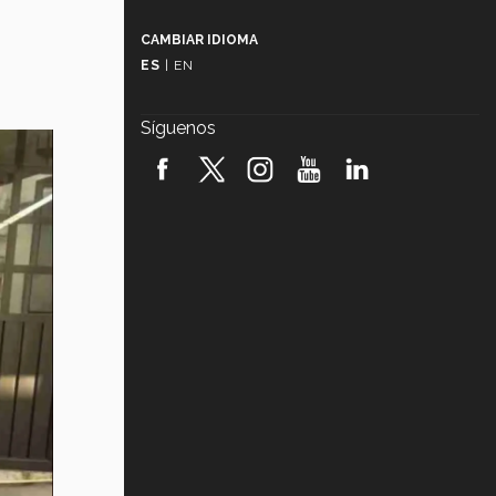
Más que un festival cultural: así es
la magia de VIBRART 2026 (video)
CAMBIAR IDIOMA
ES
|
EN
Javier Guzmán: investigación con
impacto social (video)
Síguenos
¡México, en el top del mundial de
robótica FIRST 2026! (video)
Vida Tec: Pasión, disciplina y
básquetbol, con Gael Adame
(video)
¿Cómo es el Modelo Educativo
Tec? (video)
Vida Tec: Feminismo e Inteligencia
Artificial, Paola Ricaurte (video)