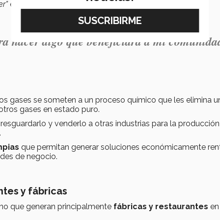
er”
explicó Salazar.
ara hacer algo que beneficiara a mi comunida
 los gases se someten a un proceso químico que les elimina u
otros gases en estado puro.
resguardarlo y venderlo a otras industrias para la producción
.
mpias
que permitan generar soluciones económicamente ren
ades de negocio.
ntes y fábricas
bono que generan principalmente
fábricas y restaurantes
en