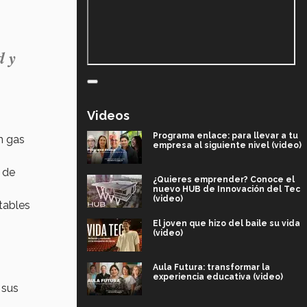
d y
Videos
Programa enlace: para llevar a tu
n gas
empresa al siguiente nivel (video)
 de
¿Quieres emprender? Conoce el
nuevo HUB de Innovación del Tec
(video)
tables
El joven que hizo del baile su vida
(video)
Aula Futura: transformar la
experiencia educativa (video)
 sus