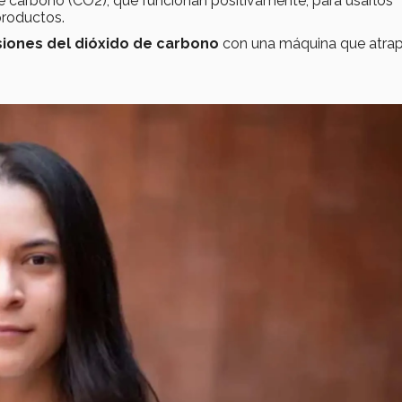
de carbono (CO2), que funcionan positivamente, para usarlos
 productos.
siones del dióxido de carbono
con una máquina que atrap