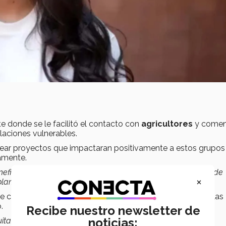
e donde se le facilitó el contacto con
agricultores
y comen
laciones vulnerables.
rear proyectos que impactaran positivamente a estos grupos
camente.
neficiara a mi comunidad y al medio ambiente, y el dióxido de
×
planeta”
, comentó.
e capta los gases del efecto invernadero producidos por las
o.
Recibe nuestro newsletter de
noticias:
ita grasa, ceniza, hollín y partículas tóxicas causantes de