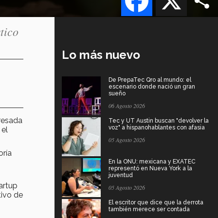
tico
Lo más nuevo
De PrepaTec Qro al mundo: el
escenario donde nació un gran
sueño
06 Agosto 2026
gresada
Tec y UT Austin buscan "devolver la
voz" a hispanohablantes con afasia
 el
05 Agosto 2026
oría
En la ONU: mexicana y EXATEC
representó en Nueva York a la
juventud
tartup
05 Agosto 2026
tivo de
El escritor que dice que la derrota
también merece ser contada