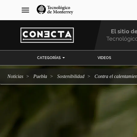
Pasar
navegación
menu
al
principal
contenido
principal
El sitio d
Tecnológic
Menu
CATEGORÍAS
VIDEOS
Comunidad
Noticias
Puebla
sostenibilidad
Contra el calentam