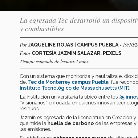
La egresada Tec desarrolló un dispositi
y combustibles
Por
- 19/10/
JAQUELINE ROJAS | CAMPUS PUEBLA
Fotos
CORTESÍA JAZMÍN SALAZAR, PEXELS
Tiempo estimado de lectura:4 mins
Con un sistema que monitoriza y neutraliza el dióx
del
Tec de Monterrey
campus Puebla
, fue recono
Instituto Tecnológico de Massachusetts (MIT)
.
La institución universitaria la ubicó entre los
35 inno
“Visionarios”, enfocada en quiénes innovan tecnológ
residuos.
Jazmín es egresada de la licenciatura en Creación 
que mide la
huella de carbono
de las empresas y 
las emisiones.