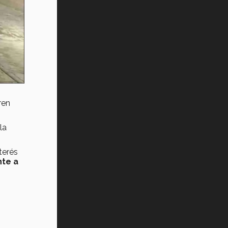
ren
la
terés
te a