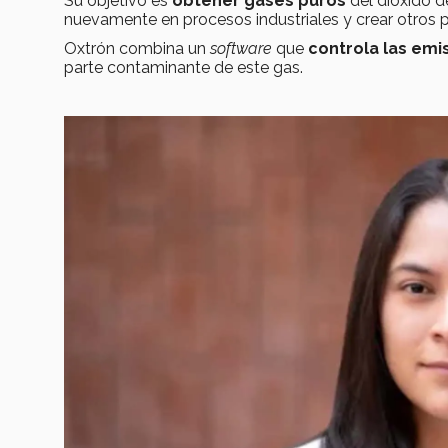
Su objetivo es
obtener gases puros
del dióxido 
nuevamente en procesos industriales y crear otros
Oxtrón combina un
software
que
controla las emi
parte contaminante de este gas.