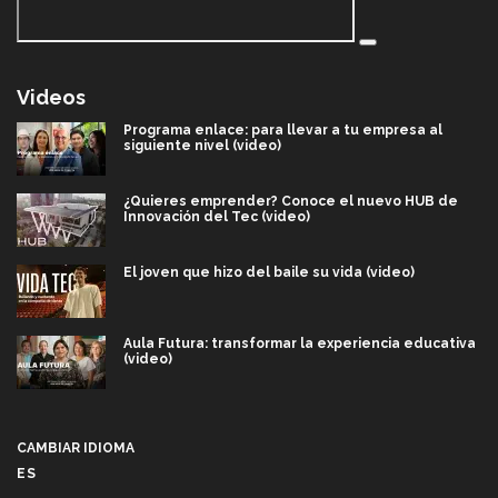
Videos
Programa enlace: para llevar a tu empresa al
siguiente nivel (video)
¿Quieres emprender? Conoce el nuevo HUB de
Innovación del Tec (video)
El joven que hizo del baile su vida (video)
Aula Futura: transformar la experiencia educativa
(video)
Más que un festival cultural: así es la magia de
VIBRART 2026 (video)
CAMBIAR IDIOMA
ES
Javier Guzmán: investigación con impacto social