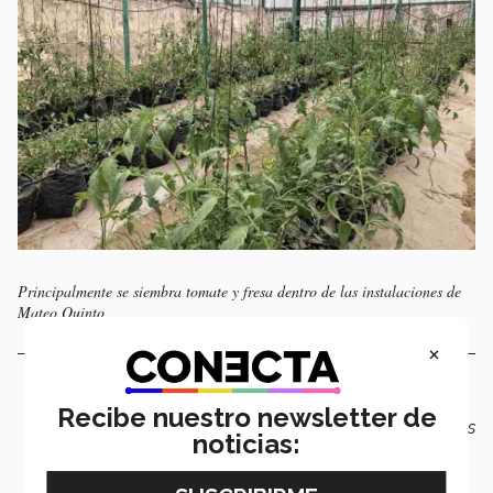
Principalmente se siembra tomate y fresa dentro de las instalaciones de
Mateo Quinto
×
Recibe nuestro newsletter de
Pasión
.
“A veces te dicen que no te rindas, pero debes
noticias:
seguir esa pasión para tener coraje suficiente y luchar
contra marea y corriente”
puntuó Lucero sobre la
resiliencia.