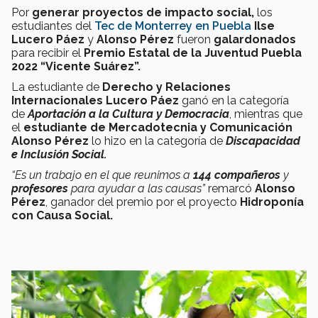
Por
generar proyectos de impacto social
,
los
estudiantes del
Tec de Monterrey en Puebla
Ilse
Lucero Páez
y
Alonso Pérez
fueron
galardonados
para recibir el
Premio Estatal de la Juventud Puebla
2022 “Vicente Suárez”.
La estudiante de
Derecho y Relaciones
Internacionales Lucero Páez
ganó en la categoría
de
Aportación a la Cultura y Democracia
, mientras que
el
estudiante de Mercadotecnia y Comunicación
Alonso Pérez
lo hizo en la categoría de
Discapacidad
e Inclusión Social.
“Es un trabajo en el que reunimos a
144 compañeros
y
profesores
para ayudar a las causas”
remarcó
Alonso
Pérez
, ganador del premio por el proyecto
Hidroponía
con Causa Social.