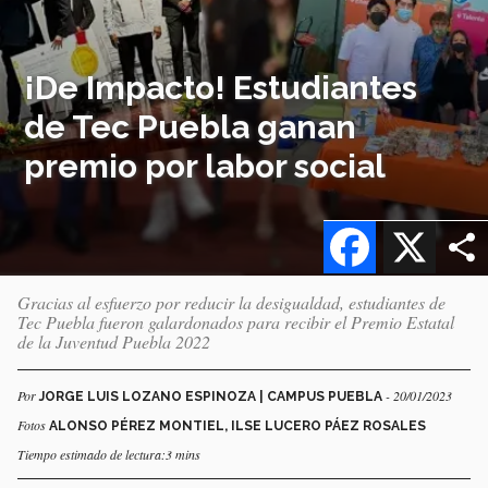
¡De Impacto! Estudiantes
de Tec Puebla ganan
premio por labor social
Facebook
X
Gracias al esfuerzo por reducir la desigualdad, estudiantes de
Tec Puebla fueron galardonados para recibir el Premio Estatal
de la Juventud Puebla 2022
Por
- 20/01/2023
JORGE LUIS LOZANO ESPINOZA | CAMPUS PUEBLA
Fotos
ALONSO PÉREZ MONTIEL, ILSE LUCERO PÁEZ ROSALES
Tiempo estimado de lectura:3 mins