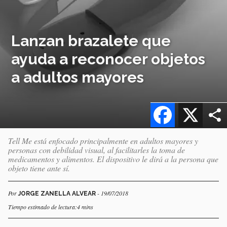
Lanzan brazalete que
ayuda a reconocer objetos
a adultos mayores
Facebook
X
Tell Me está enfocado principalmente en adultos mayores y
personas con debilidad visual, al facilitarles la toma de
medicamentos y alimentos. El dispositivo le dirá a la persona que
objeto tiene ante sí.
Por
- 19/07/2018
JORGE ZANELLA ALVEAR
Tiempo estimado de lectura:4 mins