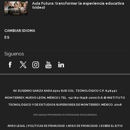
Aula Futura: transformar la experiencia educativa
(video)
Más que un festival cultural: así es la magia de
VIBRART 2026 (video)
CAMBIAR IDIOMA
ES
Javier Guzmán: investigación con impacto social
(video)
Síguenos
¡México, en el top del mundial de robótica FIRST
2026! (video)
Vida Tec: Pasión, disciplina y básquetbol, con Gael
Adame (video)
A
AV. EUGENIO GARZA SADA 2501 SUR COL. TECNOLÓGICO C.P. 64849 |
L
¿Cómo es el Modelo Educativo Tec? (video)
MONTERREY, NUEVO LEÓN, MÉXICO | TEL. +52 (81) 8358-2000 D.R.© INSTITUTO
TECNOLÓGICO Y DE ESTUDIOS SUPERIORES DE MONTERREY, MÉXICO. 2018
Vida Tec: Feminismo e Inteligencia Artificial, Paola
*DEC-520912 PROGRAMAS EN MODALIDAD ESCOLARIZADA.
Ricaurte (video)
AVISO LEGAL
POLÍTICAS DE PRIVACIDAD
AVISO DE PRIVACIDAD
SOBRE EL SITIO