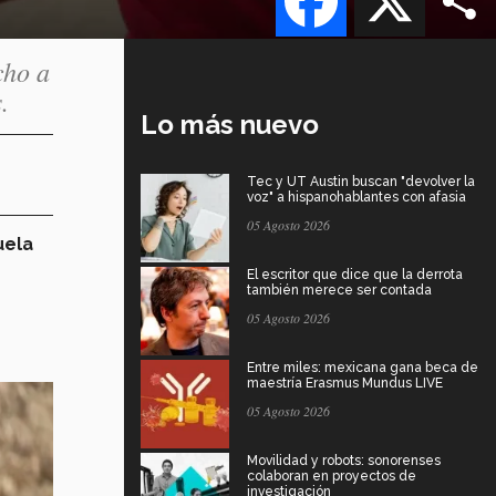
cho a
.
Lo más nuevo
Tec y UT Austin buscan "devolver la
voz" a hispanohablantes con afasia
05 Agosto 2026
uela
El escritor que dice que la derrota
también merece ser contada
05 Agosto 2026
Entre miles: mexicana gana beca de
maestría Erasmus Mundus LIVE
05 Agosto 2026
Movilidad y robots: sonorenses
colaboran en proyectos de
investigación