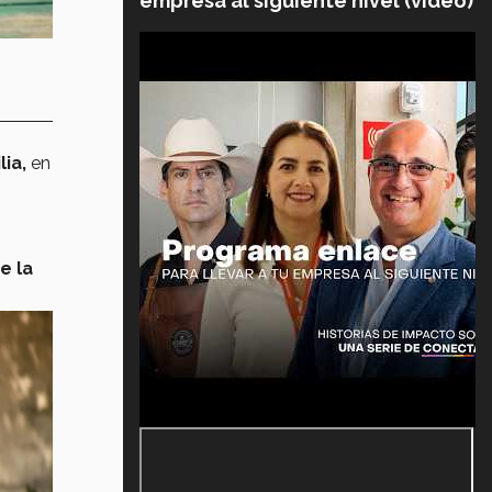
empresa al siguiente nivel (video)
ia,
en
e la