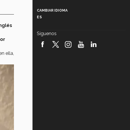
Más que un festival cultural: así es
la magia de VIBRART 2026 (video)
CAMBIAR IDIOMA
ES
Javier Guzmán: investigación con
impacto social (video)
inglés
Síguenos
yor
¡México, en el top del mundial de
robótica FIRST 2026! (video)
n ella,
Vida Tec: Pasión, disciplina y
básquetbol, con Gael Adame
(video)
¿Cómo es el Modelo Educativo
Tec? (video)
Vida Tec: Feminismo e Inteligencia
Artificial, Paola Ricaurte (video)