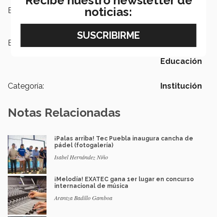
Recibe nuestro newsletter de
noticias:
Escuelas:
Humanidades y Educación
Etiquetas:
centro de medios,
Comunicación,
Escuela de Humanidades y
Educación
Categoría:
Institución
Notas Relacionadas
¡Palas arriba! Tec Puebla inaugura cancha de
pádel (fotogalería)
Isabel Hernández Niño
¡Melodía! EXATEC gana 1er lugar en concurso
internacional de música
Arantza Badillo Gamboa