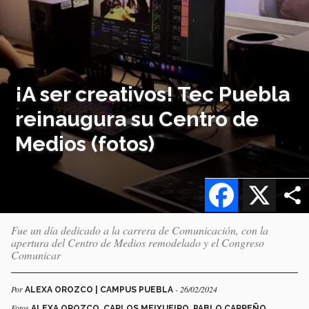
¡A ser creativos! Tec Puebla
reinaugura su Centro de
Medios (fotos)
Facebook
X
Fue un día dedicado a la carrera de Comunicación, con la
apertura del Centro de Medios remodelado y el Congreso
Comunicar
Por
- 26/02/2024
ALEXA OROZCO | CAMPUS PUEBLA
Fotos
ALEXA OROZCO, CARLOS MEIXUEIRO, PABLO CARREÑO