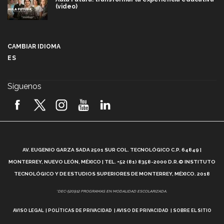
(video)
Más que un festival cultural: así es la magia de
VIBRART 2026 (video)
CAMBIAR IDIOMA
ES
Javier Guzmán: investigación con impacto social
(video)
Síguenos
¡México, en el top del mundial de robótica FIRST
2026! (video)
Vida Tec: Pasión, disciplina y básquetbol, con Gael
Adame (video)
A
AV. EUGENIO GARZA SADA 2501 SUR COL. TECNOLÓGICO C.P. 64849 |
L
¿Cómo es el Modelo Educativo Tec? (video)
MONTERREY, NUEVO LEÓN, MÉXICO | TEL. +52 (81) 8358-2000 D.R.© INSTITUTO
TECNOLÓGICO Y DE ESTUDIOS SUPERIORES DE MONTERREY, MÉXICO. 2018
Vida Tec: Feminismo e Inteligencia Artificial, Paola
*DEC-520912 PROGRAMAS EN MODALIDAD ESCOLARIZADA.
Ricaurte (video)
AVISO LEGAL
POLÍTICAS DE PRIVACIDAD
AVISO DE PRIVACIDAD
SOBRE EL SITIO