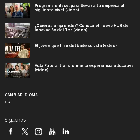
Programa enlace: para llevar a tu empresa al
siguiente nivel (video)
¿Quieres emprender? Conoce el nuevo HUB de
Innovación del Tec (video)
El joven que hizo del baile su vida (video)
Aula Futura: transformar la experiencia educativa
(video)
Más que un festival cultural: así es la magia de
VIBRART 2026 (video)
CAMBIAR IDIOMA
ES
Javier Guzmán: investigación con impacto social
(video)
Síguenos
¡México, en el top del mundial de robótica FIRST
2026! (video)