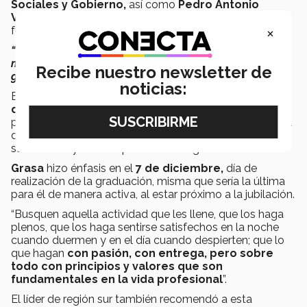
Sociales y Gobierno,
así como
Pedro Antonio
Valencia de la Escuela de Ingeniería y Ciencias
×
fueron reconocidos como
Líderes de Generación.
“Es verdad, el Tec de Monterrey nos exige, pero al
mismo tiempo saca lo mejor de nosotros”. Sergio Pérez,
Recibe nuestro newsletter de
graduando de Negocios Internacionales.
noticias:
El doctor
Pedro Luis Grasa Soler, vicepresidente
de la Región Sur del Tecnológico de Monterrey
pidió a los graduandos tener presentes valores como el
de la
gratitud;
acto seguido las jóvenes abrazaron a
sus madres y madres para decirles “gracias”.
Grasa
hizo énfasis en el
7 de diciembre,
día de
realización de la graduación, misma que sería la última
para él de manera activa, al estar próximo a la jubilación.
“Busquen aquella actividad que les llene, que los haga
plenos, que los haga sentirse satisfechos en la noche
cuando duermen y en el día cuando despierten; que lo
que hagan
con pasión, con entrega, pero sobre
todo con principios y valores que son
fundamentales en la vida profesional
”.
El líder de región sur también recomendó a esta