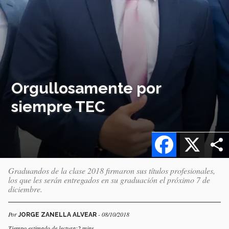
Orgullosamente por
siempre TEC
Facebook
X
Graduandos de la clase 2018 firmaron sus títulos profesionales,
los que les serán entregados en su graduación el próximo 7 de
diciembre.
Por
- 08/10/2018
JORGE ZANELLA ALVEAR
Tiempo estimado de lectura:2 mins