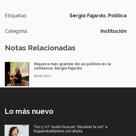
Etiquetas:
Sergio Fajardo,
Política
Categoría:
Institución
Notas Relacionadas
Riqueza más grande de un político es la
confianza: Sergio Fajardo
Karla Pérez
Lo más nuevo
Tec y UT Austin buscan "devolver la voz" a
hispanohablantes con afasia