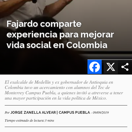
Fajardo comparte
experiencia para mejorar
vida social en Colombia
Facebook
X
El exalcalde de Medellín y ex gobernador de Antioquia en
Colombia tuvo un acercamiento con alumnos del Tec de
Monterrey Campus Puebla, a quienes invitó a atreverse a tener
una mayor participación en la vida política de México.
Por
- 09/09/2019
JORGE ZANELLA ALVEAR | CAMPUS PUEBLA
Tiempo estimado de lectura:3 mins