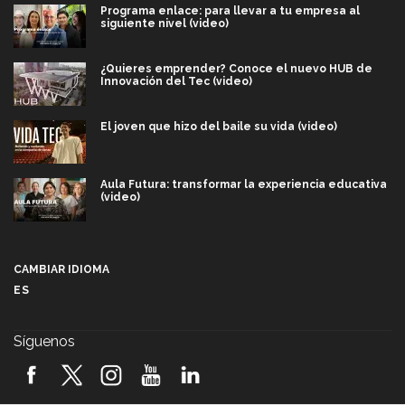
Programa enlace: para llevar a tu empresa al
siguiente nivel (video)
¿Quieres emprender? Conoce el nuevo HUB de
Innovación del Tec (video)
El joven que hizo del baile su vida (video)
Aula Futura: transformar la experiencia educativa
(video)
Más que un festival cultural: así es la magia de
VIBRART 2026 (video)
CAMBIAR IDIOMA
ES
Javier Guzmán: investigación con impacto social
(video)
Síguenos
¡México, en el top del mundial de robótica FIRST
2026! (video)