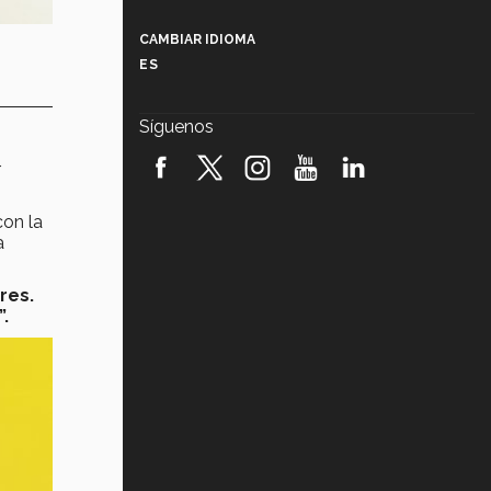
Más que un festival cultural: así es
la magia de VIBRART 2026 (video)
CAMBIAR IDIOMA
ES
Javier Guzmán: investigación con
impacto social (video)
Síguenos
¡México, en el top del mundial de
robótica FIRST 2026! (video)
r
Vida Tec: Pasión, disciplina y
con la
básquetbol, con Gael Adame
a
(video)
¿Cómo es el Modelo Educativo
res.
Tec? (video)
”.
Vida Tec: Feminismo e Inteligencia
Artificial, Paola Ricaurte (video)