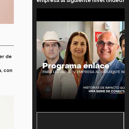
empresa al siguiente nivel (video)
er de
a, con