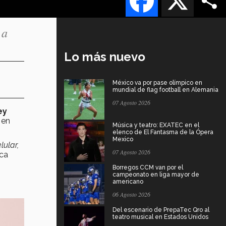
 a
Lo más nuevo
México va por pase olímpico en
mundial de flag football en Alemania
07 Agosto 2026
ey
 en
Música y teatro: EXATEC en el
elenco de El Fantasma de la Ópera
Mexico
lular,
07 Agosto 2026
ca
Borregos CCM van por el
campeonato en liga mayor de
americano
06 Agosto 2026
Del escenario de PrepaTec Qro al
teatro musical en Estados Unidos