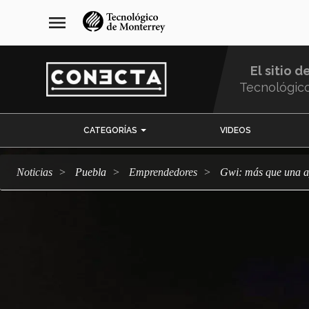
Pasar
navegación
menu
al
principal
contenido
principal
El sitio d
Tecnológic
Menu
CATEGORÍAS
VIDEOS
Comunidad
Noticias
Puebla
emprendedores
Gwi: más que una a