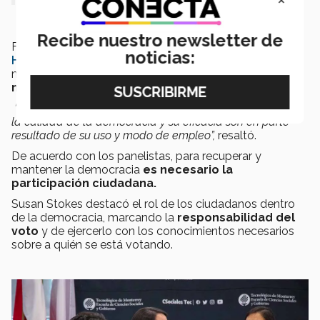
Recibe nuestro newsletter de
Finalmente Sebastian Mazzuca, de la
Universidad de
noticias:
Hopkins
, mencionó la importancia de diferenciar las
malas prácticas de la democracia como una
falla del
mismo sistema político
.
“La democracia no cuenta con agencia, los gobiernos sí,
la calidad de la democracia y su eficacia son en parte
resultado de su uso y modo de empleo”,
resaltó.
De acuerdo con los panelistas, para recuperar y
mantener la democracia
es necesario la
participación ciudadana.
Susan Stokes destacó el rol de los ciudadanos dentro
de la democracia, marcando la
responsabilidad del
voto
y de ejercerlo con los conocimientos necesarios
sobre a quién se está votando.