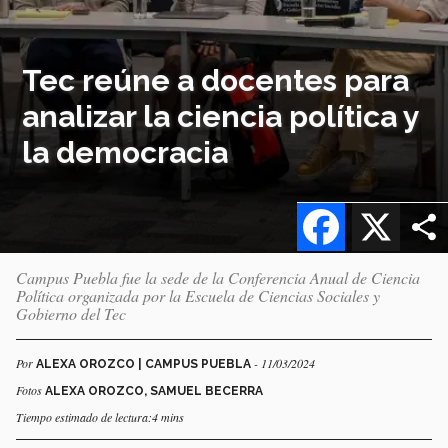
Tec reúne a docentes para
analizar la ciencia política y
la democracia
Facebook
X
Campus Puebla fue la sede de la Conferencia Anual de Ciencia
Política organizada por la Escuela de Ciencias Sociales y
Gobierno del Tec
Por
- 11/03/2024
ALEXA OROZCO | CAMPUS PUEBLA
Fotos
ALEXA OROZCO, SAMUEL BECERRA
Tiempo estimado de lectura:4 mins