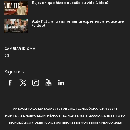
El joven que hizo del baile su vida (video)
Aula Futura: transformar la experiencia educativa
(video)
Más que un festival cultural: así es la magia de
VIBRART 2026 (video)
CAMBIAR IDIOMA
ES
Javier Guzmán: investigación con impacto social
(video)
Síguenos
¡México, en el top del mundial de robótica FIRST
2026! (video)
Vida Tec: Pasión, disciplina y básquetbol, con Gael
Adame (video)
A
AV. EUGENIO GARZA SADA 2501 SUR COL. TECNOLÓGICO C.P. 64849 |
L
¿Cómo es el Modelo Educativo Tec? (video)
MONTERREY, NUEVO LEÓN, MÉXICO | TEL. +52 (81) 8358-2000 D.R.© INSTITUTO
TECNOLÓGICO Y DE ESTUDIOS SUPERIORES DE MONTERREY, MÉXICO. 2018