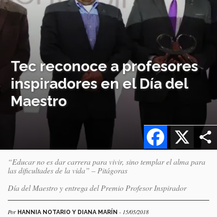
Tec reconoce a profesores
inspiradores en el Día del
Maestro
Facebook
X
“Educar no es dar carrera para vivir, sino templar el alma para
las dificultades de la vida” – Pitágoras
Día del Maestro y entrega del Premio Profesor Inspirador
Por
- 15/05/2018
HANNIA NOTARIO Y DIANA MARÍN