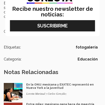
El evento finalizó con música mariachi a modo de
sorpresa para todos los profesores, amenizando el
Recibe nuestro newsletter de
desayuno y celebrando la importancia de este día en el
noticias:
campus y a nivel nacional.
Campus:
Puebla
Etiquetas:
fotogalería
Categoría:
Educación
Notas Relacionadas
En la ONU: mexicana y EXATEC representó en
Nueva York a la juventud
Loretta Mariaud y Carlos González
Entre miles: mexicana gana beca de maestría