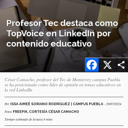
Profesor Tec destaca como
TopVoice en LinkedIn por
contenido educativo
Facebook
X
César Camacho, profesor del Tec de Monterrey campus Puebla
se ha posicionado como líder de opinión en temas educativos en
la red LinkedIn
Por
- 29/07/2024
ISSA AIMEÉ SORIANO RODRÍGUEZ | CAMPUS PUEBLA
Fotos
FREEPIK, CORTESÍA CÉSAR CAMACHO
Tiempo estimado de lectura:4 mins