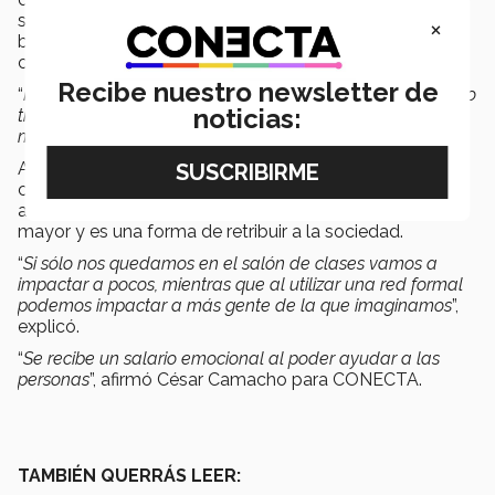
semestre en el que no pudo dar clases, por lo que
×
buscó una alternativa para continuar compartiendo
conocimiento con sus alumnos.
Recibe nuestro newsletter de
“
Me di cuenta de que dedicándole más o menos el mismo
noticias:
tiempo que le dedicaba a mi clase podía impactar a
muchas más personas
”, mencionó.
Además, explicó que la importancia de trasladar sus
conocimientos a una red social formal radica en que el
alcance que se puede llegar tener puede ser mucho
mayor y es una forma de retribuir a la sociedad.
“
Si sólo nos quedamos en el salón de clases vamos a
impactar a pocos, mientras que al utilizar una red formal
podemos impactar a más gente de la que imaginamos
”,
explicó.
“
Se recibe un salario emocional al poder ayudar a las
personas
”, afirmó César Camacho para CONECTA.
TAMBIÉN QUERRÁS LEER: