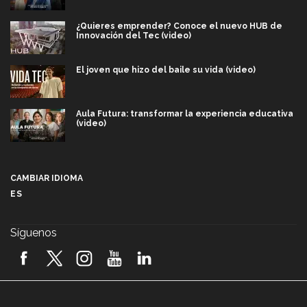
¿Quieres emprender? Conoce el nuevo HUB de
Innovación del Tec (video)
El joven que hizo del baile su vida (video)
Aula Futura: transformar la experiencia educativa
(video)
Más que un festival cultural: así es la magia de
VIBRART 2026 (video)
CAMBIAR IDIOMA
ES
Javier Guzmán: investigación con impacto social
(video)
Síguenos
¡México, en el top del mundial de robótica FIRST
2026! (video)
Vida Tec: Pasión, disciplina y básquetbol, con Gael
Adame (video)