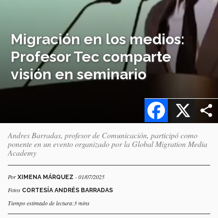
Migración en los medios:
Profesor Tec comparte
visión en seminario
Facebook
X
Andres Barradas, profesor de Comunicación, participó como
ponente en un evento organizado por la Global Migration Media
Academy
Por
- 01/07/2025
XIMENA MÁRQUEZ
Fotos
CORTESÍA ANDRÉS BARRADAS
Tiempo estimado de lectura:3 mins