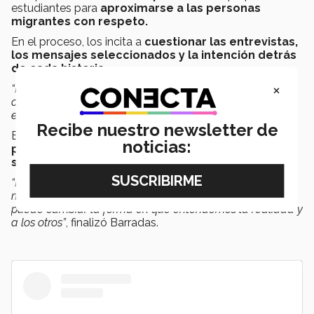
estudiantes para
aproximarse a las personas
migrantes con respeto.
En el proceso, los incita a
cuestionar las entrevistas,
los mensajes seleccionados y la intención detrás
de cada historia.
×
“No se trata solo de enseñar a hacer cine, sino de formar
ciudadanos críticos, empáticos y comprometidos con su
entorno”
, señaló Barradas.
Recibe nuestro newsletter de
Barradas busca mostrar que
es posible generar
noticias:
proyectos que aporten a la conversación global
sobre la migración desde el aula.
“La mayoría de las personas en el mundo han migrado,
migran o migrarán. Contar esas historias con respeto
puede cambiar la forma en que entendemos la realidad y
a los otros”
, finalizó Barradas.