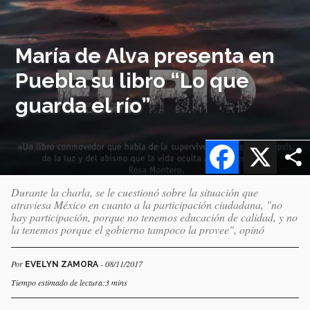
María de Alva presenta en
Puebla su libro “Lo que
guarda el río”
Facebook
X
Durante la charla, se le cuestionó sobre la situación que
atraviesa México en cuanto a la participación ciudadana, "no
hay participación, porque no tenemos educación de calidad, y no
la tenemos porque el gobierno tampoco la provee", opinó
Por
- 08/11/2017
EVELYN ZAMORA
Tiempo estimado de lectura:3 mins