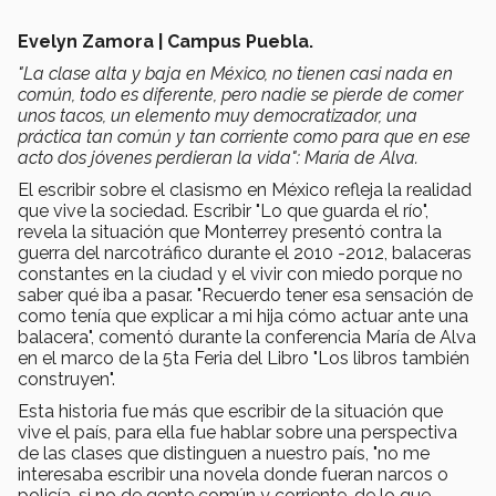
Evelyn Zamora | Campus Puebla.
"La clase alta y baja en México, no tienen casi nada en
común, todo es diferente, pero nadie se pierde de comer
unos tacos, un elemento muy democratizador, una
práctica tan común y tan corriente como para que en ese
acto dos jóvenes perdieran la vida": María de Alva.
El escribir sobre el clasismo en México refleja la realidad
que vive la sociedad. Escribir "Lo que guarda el río",
revela la situación que Monterrey presentó contra la
guerra del narcotráfico durante el 2010 -2012, balaceras
constantes en la ciudad y el vivir con miedo porque no
saber qué iba a pasar. "Recuerdo tener esa sensación de
como tenía que explicar a mi hija cómo actuar ante una
balacera", comentó durante la conferencia María de Alva
en el marco de la 5ta Feria del Libro "Los libros también
construyen".
Esta historia fue más que escribir de la situación que
vive el país, para ella fue hablar sobre una perspectiva
de las clases que distinguen a nuestro país, "no me
interesaba escribir una novela donde fueran narcos o
policía, si no de gente común y corriente, de lo que