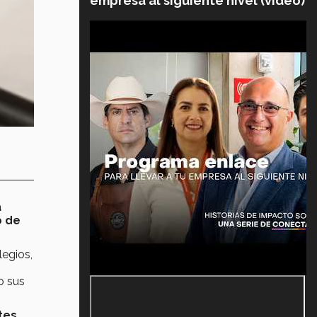
empresa al siguiente nivel (video)
a
o de
legios,
o sus
tes,