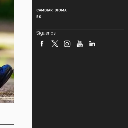
Más que un festival cultural: así es
la magia de VIBRART 2026 (video)
CAMBIAR IDIOMA
ES
Javier Guzmán: investigación con
impacto social (video)
Síguenos
¡México, en el top del mundial de
robótica FIRST 2026! (video)
Vida Tec: Pasión, disciplina y
básquetbol, con Gael Adame
(video)
¿Cómo es el Modelo Educativo
Tec? (video)
Vida Tec: Feminismo e Inteligencia
Artificial, Paola Ricaurte (video)