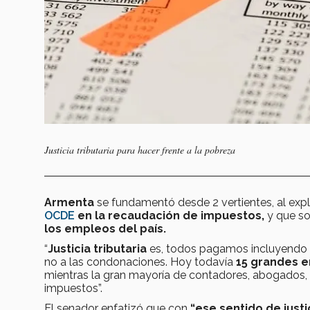
Justicia tributaria para hacer frente a la pobreza
Armenta
se fundamentó desde 2 vertientes, al exp
OCDE
en la recaudación de impuestos,
y que so
los empleos del país.
“
Justicia tributaria
es, todos pagamos incluyendo las
no a las condonaciones. Hoy todavía
15 grandes e
mientras la gran mayoría de contadores, abogados
impuestos”.
El senador enfatizó que con
“ese sentido de justic