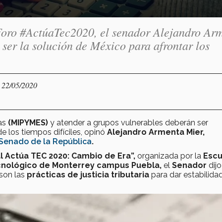
 Foro #ActúaTec2020, el senador Alejandro Ar
á ser la solución de México para afrontar los
- 22/05/2020
as
(MIPYMES)
y atender a grupos vulnerables deberán ser
 los tiempos difíciles, opinó
Alejandro Armenta Mier,
Senado de la República
.
 Actúa TEC 2020: Cambio de Era”,
organizada por la
Escu
ecnológico de Monterrey campus Puebla,
el
Senador
dijo
son las
prácticas de justicia tributaria
para dar estabilidad