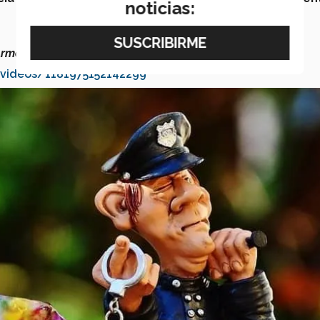
noticias:
Armenta aquí:
videos/1181975152142299