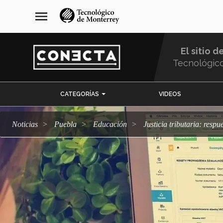
Pasar
navegación
menu
al
principal
contenido
principal
El sitio d
Tecnológic
Menu
CATEGORÍAS
VIDEOS
Comunidad
Noticias
Puebla
Educación
Justicia tributaria: resp