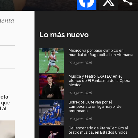
menta
Lo más nuevo
México va por pase olímpico en
mundial de flag football en Alemania
07 Agosto 2026
Música y teatro: EXATEC en el
elenco de El Fantasma de la Ópera
México
07 Agosto 2026
ela
 que
Borregos CCM van por el
campeonato en liga mayor de
 al
americano
06 Agosto 2026
Del escenario de PrepaTec Qro al
teatro musical en Estados Unidos