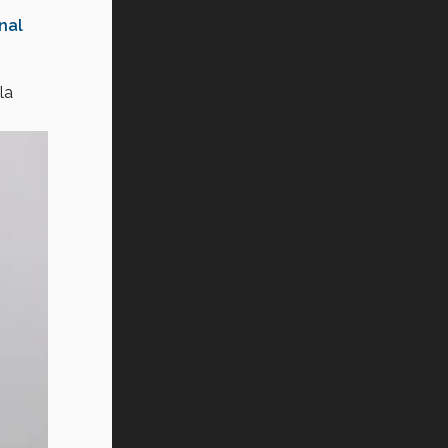
nal
la